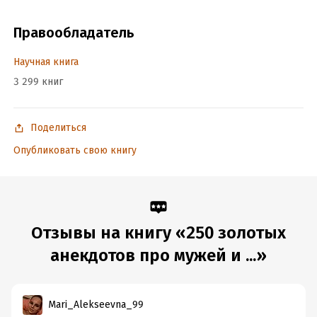
Объем:
80648
Год издания:
2003
Правообладатель
ISBN (EAN):
5699021426
Время на чтение:
2
ч.
Научная книга
3 299 книг
Поделиться
Опубликовать свою книгу
Отзывы на книгу «250 золотых
анекдотов про мужей и ...»
Mari_Alekseevna_99