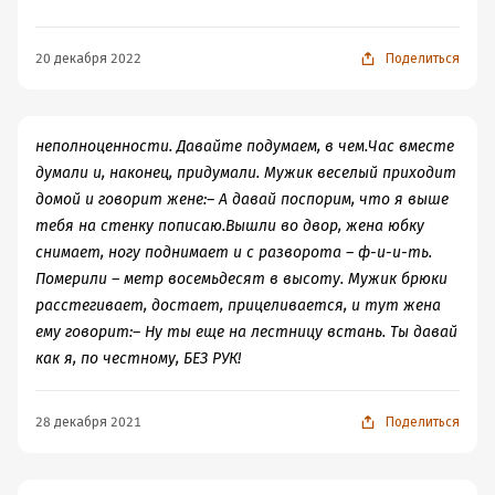
Выбор жены нужно производить тщательно, так как
взятые экземпляры обратно не принимаются и
денежная компенсация за них не выдается. При этом
20 декабря 2022
Поделиться
лучше отбирать молодые здоровые экземпляры, так
как у них выше срок наработки на отказ. Корм для
жены нужен разнообразный, насыщенный витаминами и
неполноценности. Давайте подумаем, в чем.Час вместе
микроэлементами. Особенно полезны для жены
думали и, наконец, придумали. Мужик веселый приходит
витамины А, В, С, Е и Х. Сухой и консервированный корм
домой и говорит жене:– А давай поспорим, что я выше
для жены малопригоден. Жены с трудом поддаются
тебя на стенку пописаю.Вышли во двор, жена юбку
дрессировке – на это приходится
снимает, ногу поднимает и с разворота – ф-и-и-ть.
Померили – метр восемьдесят в высоту. Мужик брюки
расстегивает, достает, прицеливается, и тут жена
ему говорит:– Ну ты еще на лестницу встань. Ты давай
как я, по честному, БЕЗ РУК!
28 декабря 2021
Поделиться