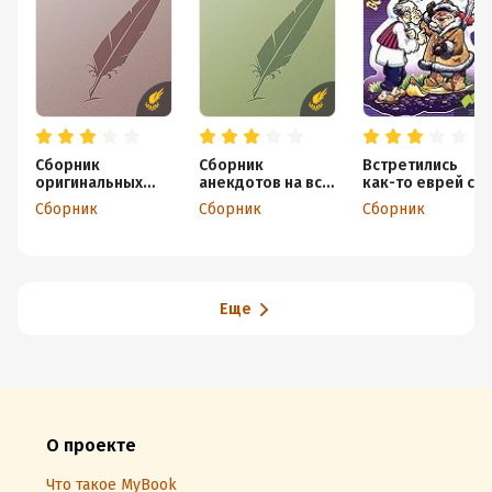
Сборник
Сборник
Встретились
оригинальных
анекдотов на все
как-то еврей с
анекдотов
случаи жизни
чукчей…
Сборник
Сборник
Сборник
Еще
О проекте
Что такое MyBook