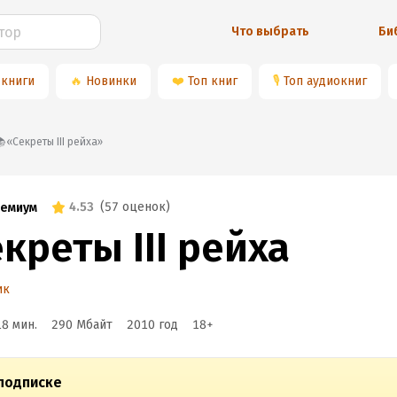
Что выбрать
Би
 книги
🔥
Новинки
❤️
Топ книг
🎙
Топ аудиокниг
📚«Секреты III рейха»
4.53
(
57 оценок
)
емиум
креты III рейха
ик
18 мин.
290 Мбайт
2010
год
18
+
подписке