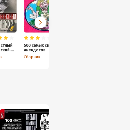
естный
500 самых свежих
ский.
анекдотов
дние
ик
Сборник