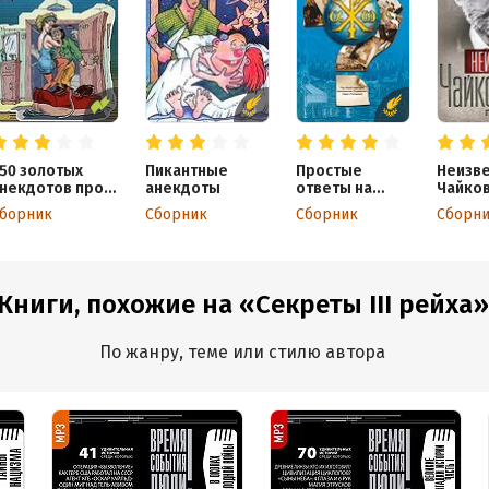
50 золотых
Пикантные
Простые
Неизв
некдотов про
анекдоты
ответы на
Чайков
ужей и
вечные
После
борник
Сборник
Сборник
Сборн
юбовников
вопросы
годы
Книги, похожие на «Секреты III рейха»
По жанру, теме или стилю автора