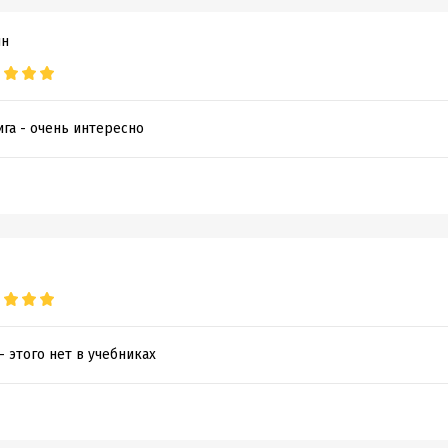
 знак последней русской императрицы
ин
н
 спас случай
д Винзор
ига - очень интересно
П Воробьев В.А.
Д СОЮЗ
обная информация
дания:
2010
оступления:
1 октября 2023
 этого нет в учебниках