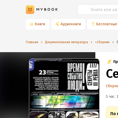
📖
Книги
🎧
Аудиокниги
👌
Бесплатные
Главная
Документальная литература
⭐️Сборник
Пр
Се
Сборн
5 час. 
По 