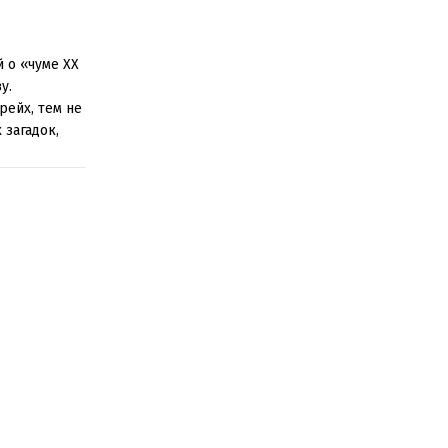
 о «чуме XX
у.
рейх, тем не
 загадок,