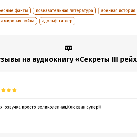
ное оружие
ресные факты
познавательная литература
военная история
й тайник
ая мировая война
адольф гитлер
длинных ножей
 III рейха
 истоков ариев
зывы на аудиокнигу «Секреты III рей
 святого Грааля
я Мата Хари
 Крымских сокровищ
U-250
я ,озвучка просто великолепная,Клюквин супер!!!
 Шеленберга
 сверхлюдей
 контакты рейха с инопланетянами