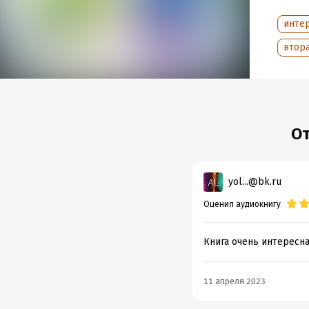
Лазер
инте
Ледяно
втор
Ночь 
Оракул
Поиски
От
Поиски
Русска
yol...@bk.ru
Тайна
Оценил аудиокнигу
Тайны 
Книга очень интересна
Тайны
Тайны
11 апреля 2023
Тайные