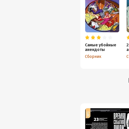
Самые убойные
2
анекдоты
а
м
Сборник
С
л