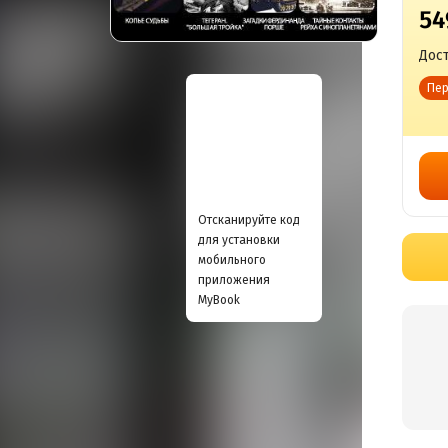
54
Дост
Пер
Отсканируйте код
для установки
мобильного
приложения
MyBook