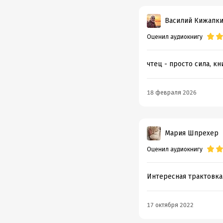
Тайный
Василий Кижапк
Тегера
Оценил аудиокнигу
Фюрера
Эдуар
чтец - просто сила, кн
©&℗ И
18 февраля 2026
©&℗ И
Подр
Мария Шпрехер
Год из
Оценил аудиокнигу
Дата п
Интересная трактовка-
17 октября 2022