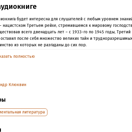
аудиокниге
диокнига будет интересна для слушателей с любым уровнем знаний
– нацистском Третьем рейхе, стремившемся к мировому господств
ествовав всего двенадцать лет – с 1933-го по 1945 годы, Третий 
 оставил после себя множество великих тайн и трудноразрешимых
нство из которых не разгаданы до сих пор.
казать полностью
ая любовь Гитлера
и фюрер психически здоров
андр Клюквин
шные шары
а Ганусана
ры
а Морриса
ментальная литература
ки Порше
ы
 Судьбы