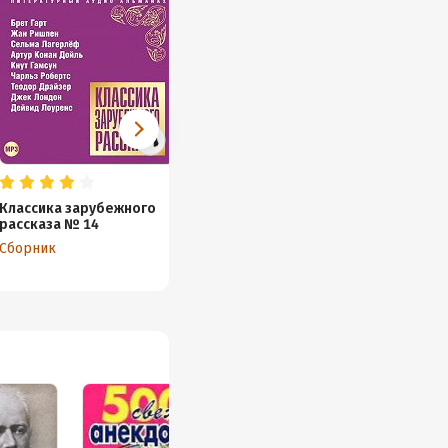
Классика зарубежного
Классика зарубежного
Биолог
рассказа № 14
рассказа № 13
Загадк
Сборник
Сборник
Сборни