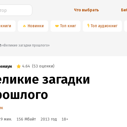
Что выбрать
Би
 книги
🔥
Новинки
❤️
Топ книг
🎙
Топ аудиокниг
📚«Великие загадки прошлого»
4.64
(
53 оценки
)
емиум
еликие загадки
рошлого
ик
29 мин.
156 Мбайт
2013
год
18
+