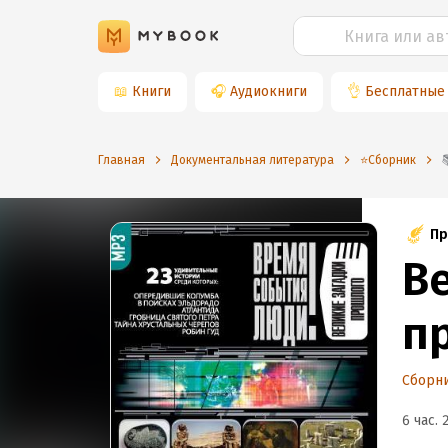
📖
Книги
🎧
Аудиокниги
👌
Бесплатные
Главная
Документальная литература
⭐️Сборник
Пр
В
п
Сборн
6 час. 