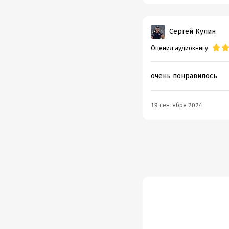
По сле
Потом
Сергей Кулин
Прокля
Оценил аудиокнигу
Робин 
Стоун
очень понравилось
Тайна 
19 сентября 2024
Тайна 
©&℗ И
©&℗ И
Подр
Год из
Дата п