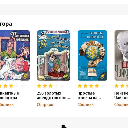
втора
икантные
250 золотых
Простые
Неизв
некдоты
анекдотов про
ответы на
Чайков
мужей и
вечные
После
борник
Сборник
Сборник
Сборн
любовников
вопросы
годы