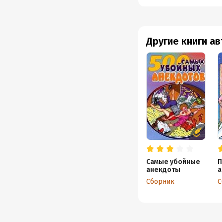
Другие книги а
Самые убойные
П
анекдоты
а
Сборник
С