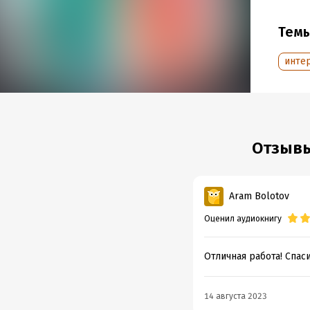
Втора
Тем
Говор
инте
Гробни
Загадк
Загадк
Загадо
Отзывы
Каменн
Камен
Aram Bolotov
Камни 
Оценил аудиокнигу
К зага
Отличная работа! Спаси
Легенд
Опере
14 августа 2023