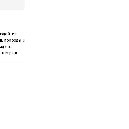
людей. Из
й, природы и
гадках
о Петра и
 процессов
е и на
НГ.