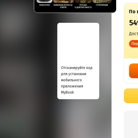
По 
54
Дост
Пер
Отсканируйте код
для установки
мобильного
приложения
MyBook