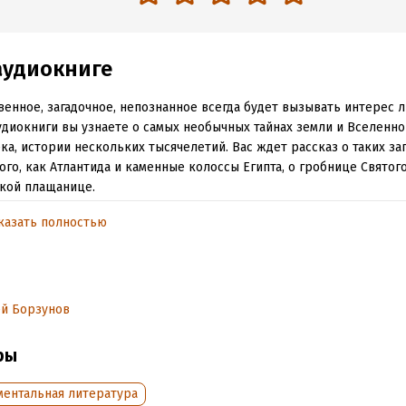
аудиокниге
венное, загадочное, непознанное всегда будет вызывать интерес 
удиокниги вы узнаете о самых необычных тайнах земли и Вселенно
ка, истории нескольких тысячелетий. Вас ждет рассказ о таких за
го, как Атлантида и каменные колоссы Египта, о гробнице Святог
кой плащанице.
оги, лингвисты и религиоведы представят свои версии явлений и
казать полностью
х место в цивилизациях Древнего Востока и Античности, в Африк
анском континенте, не территории современной России и стран С
ида остров, канувший в вечность
ей Борзунов
ках летучего голландца
ры
ках святого грааля
ках Эльдорадо
ментальная литература