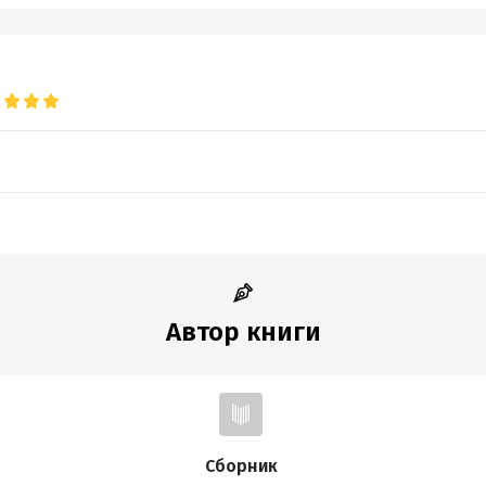
дам золотого идола
ки воинов Александра
тие фараонов или роковая случайность
Гуд миф или быль
хендж
земли попугаев
хрустальных черепов
П Воробьев В.А.
Д СОЮЗ
Автор книги
обная информация
дания:
2013
оступления:
30 сентября 2023
Сборник