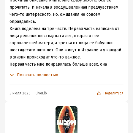
Прочитав описание книги, мне сразу захотелось ее
прочитать. И начала я воодушевленная предчувствием
чего-то интересного. Но, ожидания не совсем
оправдались.
Книга поделена на три части. Первая часть написана от
лица девочки шестнадцати лет, вторая от ее
сорокалетней матери, а третья от лица ее бабушки
шестидесяти пяти лет. Они живут в Израиле и у каждой
в жизни происходит что-то важное.
Первая часть мне понравилась больше всех, она
действительно меня тронула. Вторая часть тоже была
Показать полностью
неплохая, но героиня меня немного раздражала. Третья
же часть мне показалась какой-то слишком мудреной и
даже вымученной. Уж не знаю, затевал ли автор сразу
3 июля 2025
LiveLib
Поделиться
эту идею, скорее всего да. Но мне как-то финал
показался слишком накрученным или слишком
хайповым. Это испортило ощущение от книги.
Думала даже поставить 7 из 10 но решила, что за
первые две части поставлю 8 из 10.