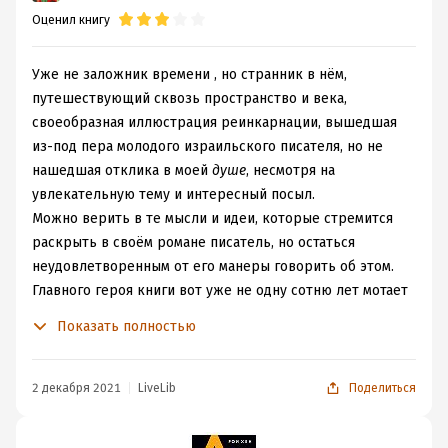
мире мы ищем не пророков и пророчества, а утешения
Оценил книгу
и близости. Не могу сказать, что этот роман очень уж
музыкален, аннотация явно привирает. Израильскую
Уже не заложник времени , но странник в нём,
литературу я практически не читала, с автором тоже
путешествующий сквозь пространство и века,
встречаюсь впервые. Неплохо, но слышала о книге
своеобразная иллюстрация реинкарнации, вышедшая
столько, что подспудно ждала чего-то большего.
из-под пера молодого израильского писателя, но не
Впрочем, читается легко, увлекательно. Если
нашедшая отклика в моей
душе
, несмотря на
интересуетесь репрезентацией женских судеб, то
увлекательную тему и интересный посыл.
познакомиться можно.
Можно верить в те мысли и идеи, которые стремится
раскрыть в своём романе писатель, но остаться
неудовлетворенным от его манеры говорить об этом.
Главного героя книги вот уже не одну сотню лет мотает
по свету, как в калейдоскопе мелькают картинки стран
Показать полностью
и его телесных воплощений, но неизменным остаётся
поиск души-близнеца и , наверное, переработка
кармы. Но это не точно!
2 декабря 2021
LiveLib
Поделиться
Раз от раза характер главного героя становится всё
хуже, хотя порой думаешь, что хуже уже просто