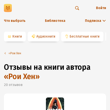
Войти
Что выбрать
Библиотека
Подписка
📖
Книги
🎧
Аудиокниги
👌
Бесплатные книги
⭐️Рои Хен
Отзывы на книги автора
«
Рои Хен
»
20
отзывов