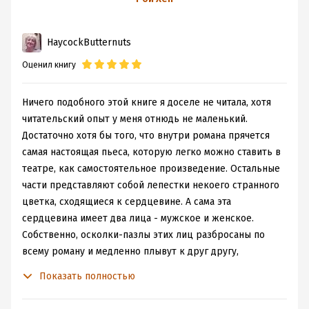
окончательной смертью.
HaycockButternuts
Пять рождений одного. Пять попыток обрести
гармонию. Четыре неудачи
и, возможно, одна удача
?..
Оценил книгу
Конец истории, не открытый, но с внушительным
Ничего подобного этой книге я доселе не читала, хотя
полем для домыслов. И пусть обычно, такого рода
читательский опыт у меня отнюдь не маленький.
заключения меня расстраивают, здесь нельзя было
Достаточно хотя бы того, что внутри романа прячется
иначе и это меня устраивает.
самая настоящая пьеса, которую легко можно ставить в
театре, как самостоятельное произведение. Остальные
Не могу сказать, что книга зайдёт абсолютно каждому.
части представляют собой лепестки некоего странного
Повествование и история необычны. Сюжет затягивает
цветка, сходящиеся к сердцевине. А сама эта
в колею размышлений автора. Меняет реальность на
сердцевина имеет два лица - мужское и женское.
время чтения.
Собственно, осколки-пазлы этих лиц разбросаны по
всему роману и медленно плывут к друг другу,
И, в некоторых руках, «Души» Рои Хена будут пустыми.
сложившись в финале в единое целое.
В других же, воплотятся кладом мудрости.
Показать полностью
Сама идея о душах-близнецах, вечно ищущих друг
друга во временах и пространствах, не нова. И если мы