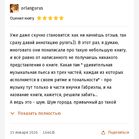
нагрузку. Габриэла созвучна с архангелом, который
orlangurus
считается связующим звеном между Небом и людьми.
Появление Гавриила всегда связано с моментом
Оценил книгу
спасения души, чем будут заниматься героини на
протяжении всего повествования. Имя Ноа отсылает
Уже даже скучно становится: как ни начнёшь отзыв, так
нас к дочерям Салпаада, которые первыми получили
сразу давай аннотацию ругать)). В этот раз, я думаю,
право наследия по женской линии, что стало примером
многовато они понаписали про такую небольшую книгу,
женской инициативы и самостоятельности. И наша Ноа
и всё равно от написанного не получаешь никакого
- яркий пример феминизма. Ципора (Сепфора) - жена
представления о книге. Какая там " удивительная
Моисея, очистила дом своего отца от идолов, именно
музыкальная пьеса из трех частей, каждая из которых
бабушке нужно будет окончательно очистить жизнь
исполняется в своем ритме и тональности" - про
своих близких от наносной шелухи. Роман интересен
музыку тут только в части внучки Габриэлы, и на
прежде всего своей структурой (он напоминает
название книги, кажется, решили забить...
триптих), а также посылом чрезвычайно злободневным
А ведь это - шум. Шум города, привычный до такой
на данный момент. Язык музыкален и легок, полон
степени, что осознаёшь его только, когда внезапно
поэтики и даже мистики, иногда резок и ироничен. Тема
Показать полностью
становится тихо, шум ненужных и даже
актуальна и близка нам всем, несущимся в бешеных
обременительных разговоров, сообщений, роликов,
информационных потоках.
шум собственных мыслей, которые хотелось бы
15 января 2026
LiveLib
Поделиться