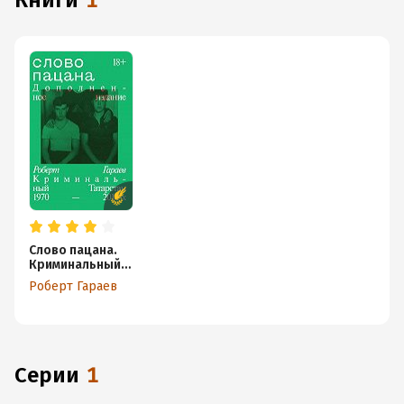
книги
1
Слово пацана.
Криминальный
Татарстан 1970–
Роберт Гараев
2010-х.
Дополненное
издание
Серии
1