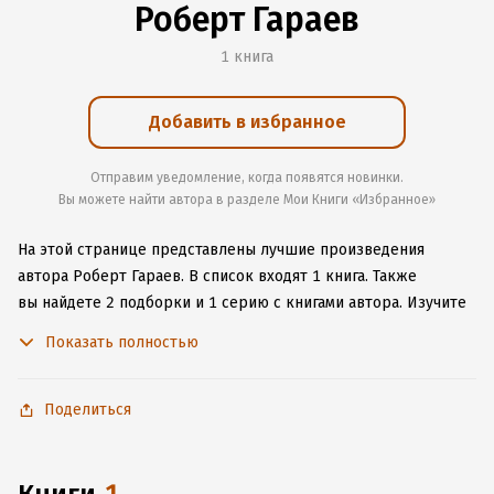
Роберт Гараев
1 книга
Добавить в избранное
Отправим уведомление, когда появятся новинки.
Вы можете найти автора в разделе Мои Книги «Избранное»
На этой странице представлены лучшие произведения
автора Роберт Гараев.
В список входят 1 книга.
Также
вы найдете 2 подборки и 1 серию с книгами автора.
Изучите
более 34 отзыва о творчестве автора и начните читать или
Показать полностью
слушать книги Роберт Гараев онлайн прямо на сайте,
установите наше удобное приложение для iOS или Android,
чтобы не расставаться с любимыми произведениями даже
Поделиться
без подключения к интернету.