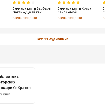
о
Саммари книги Барбары
Саммари книги Криса
С
Оакли «Думай как
Бейли «Мой
Ф
де»
математик. Как решать
продуктивный год. Как я
с
Елена Лещенко
Елена Лещенко
Е
любые задачи быстрее и
проверил самые
п
эффективнее»
известные методики
р
личной эффективности
р
на себе»
Все 11 аудиокниг
иблиотека
вторских
аммари СоКратко
5 книг