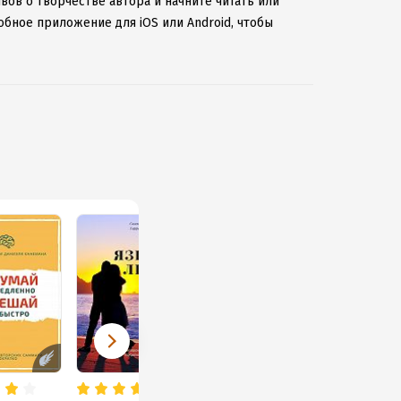
вов о творчестве автора и начните читать или
обное приложение для iOS или Android, чтобы
ернету.