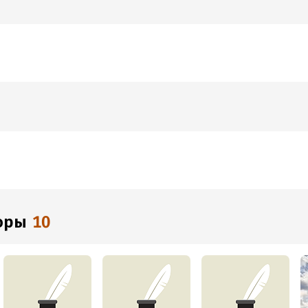
торы
10