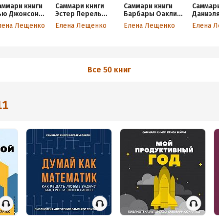
аммари книги
Саммари книги
Саммари книги
Саммари
ью Джонсон
Эстер Перель
Барбары Оакли
Даниэл
Обними меня
«Право на
«Думай как
Канема
лена Лещенко
Елена Лещенко
Елена Лещенко
Елена 
репче. 7
„лево“. Почему
математик. Как
медлен
иалогов для
люди изменяют и
решать любые
быстро
юбви на всю
можно ли
задачи быстрее и
изнь»
избежать измен»
эффективнее»
Все 50 книг
11