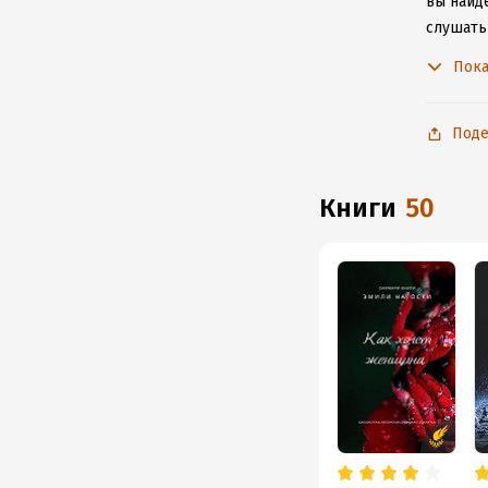
вы найде
слушать
не расс
Пока
Поде
книги
50