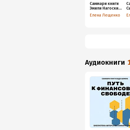
Саммари книги
С
Эмили Нагоски
С
«Как хочет
«
Елена Лещенко
Е
женщина.
к
Мастер-класс
д
по науке секса»
л
ж
аудиокниги