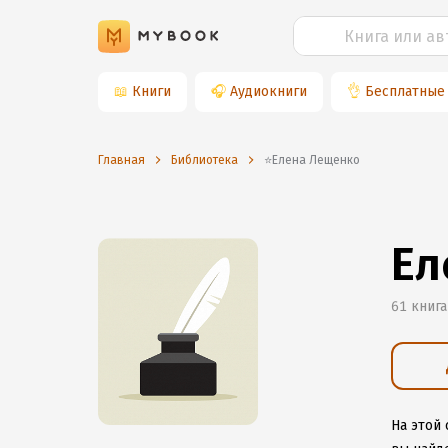
📖
Книги
🎧
Аудиокниги
👌
Бесплатные
Главная
Библиотека
⭐️Елена Лещенко
Ел
61 книга
На этой