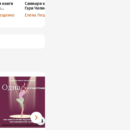
 книги
Саммари книги
Саммари книги
Саммари книг
я
Гэри Чепмена
Вики Робин,
Хэла Элрода,
на «Думай
«Пять языков
Джо Домингеса,
Дэвида Осбо
Лещенко
Елена Лещенко
Елена Лещенко
Елена Лещен
но, решай
любви»
Моник Тилфорд
«Магия утра 
»
«Кошелек или
финансовой
жизнь? Вы
свободы»
контролируете
деньги или
деньги
контролируют
вас»