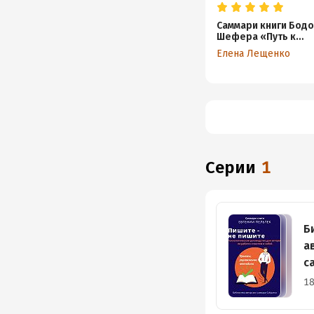
Саммари книги Бод
Шефера «Путь к
финансовой свобо
Елена Лещенко
Серии
1
Б
а
с
18