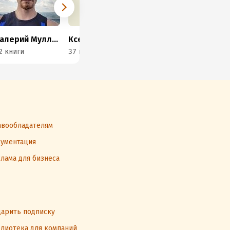
Валерий Муллагалеев
Ксения Сидоркина
Полина Бондарева
2 книги
37 книг
23 книги
26 
вообладателям
ументация
лама для бизнеса
арить подписку
лиотека для компаний