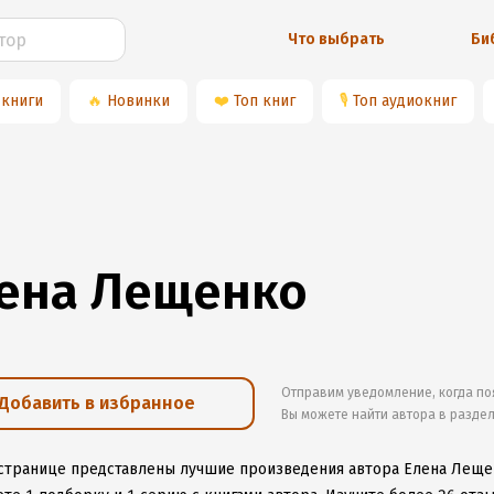
Что выбрать
Би
 книги
🔥
Новинки
❤️
Топ книг
🎙
Топ аудиокниг
ена Лещенко
Отправим уведомление, когда по
Добавить в избранное
Вы можете найти автора в разде
 странице представлены лучшие произведения автора Елена Леще