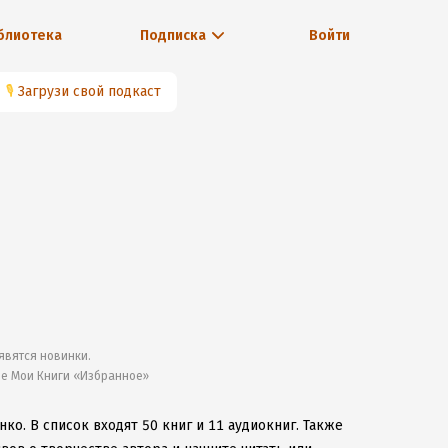
блиотека
Подписка
Войти
🎙
Загрузи свой подкаст
явятся новинки.
ле Мои Книги «Избранное»
нко.
В список входят 50 книг и 11 аудиокниг.
Также