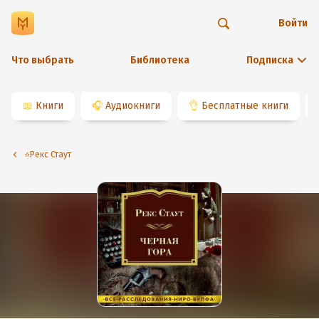
Войти
Что выбрать
Библиотека
Подписка
📖
Книги
🎧
Аудиокниги
👌
Бесплатные книги
⭐️Рекс Стаут