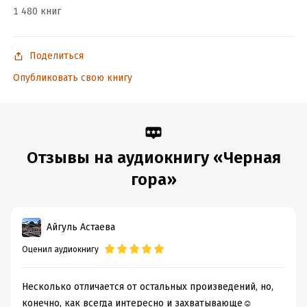
ООО «Издательская Группа
1 480 книг
„Азбука-Аттикус“», 2021
Издательство Иностранка®
Поделиться
Опубликовать свою книгу
Подробная информация
Дата написания:
1 января 1954
Год издания:
2022
Дата поступления:
22 апреля 2024
Отзывы на аудиокнигу «Черная
ISBN (EAN):
9785389222298
гора»
Переводчик:
Александр Санин
Айгуль Астаева
Оценил аудиокнигу
Несколько отличается от остальных произведений, но,
конечно, как всегда интересно и захватывающе☺️