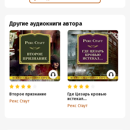
Другие аудиокниги автора
Второе признание
Где Цезарь кровью
Пр
истекал…
Рекс Стаут
Ре
Рекс Стаут