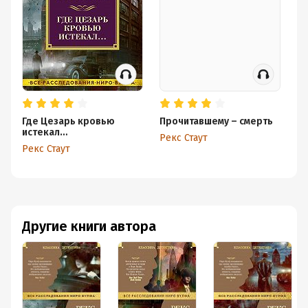
Где Цезарь кровью
Прочитавшему – смерть
Сл
истекал…
Рекс Стаут
Ре
Рекс Стаут
Другие книги автора