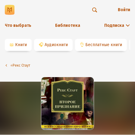
Войти
Что выбрать
Библиотека
Подписка
📖
Книги
🎧
Аудиокниги
👌
Бесплатные книги
⭐️Рекс Стаут