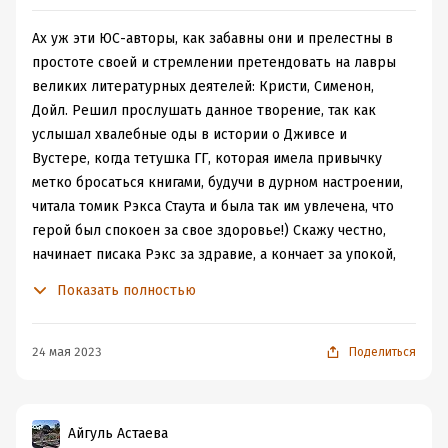
Ах уж эти ЮС-авторы, как забавны они и прелестны в
простоте своей и стремлении претендовать на лавры
великих литературных деятелей: Кристи, Сименон,
Дойл. Решил прослушать данное творение, так как
услышал хвалебные оды в истории о Дживсе и
Вустере, когда тетушка ГГ, которая имела привычку
метко бросаться книгами, будучи в дурном настроении,
читала томик Рэкса Стаута и была так им увлечена, что
герой был спокоен за свое здоровье!) Скажу честно,
начинает писака Рэкс за здравие, а кончает за упокой,
юмор в произведении мне не близок, поворотов
Показать полностью
сюжета мало/нет, развязка-кусок сухих фактов, без
претензий оказаться грандиозным! Может и эту книгу
надо читать, а не слушать, чтобы герои были сочнее и
24 мая 2023
Поделиться
ближе, без окраски актером дубляжа какими-то
своими нотами, которые на. Ой взгляд суховаты. P.S. Как
не мни блин, а зефиром он не станет!)
Айгуль Астаева