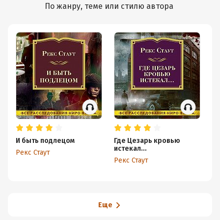
По жанру, теме или стилю автора
И быть подлецом
Где Цезарь кровью
Ли
истекал…
м
Рекс Стаут
Рекс Стаут
Ре
Еще