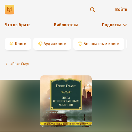
Войти
Что выбрать
Библиотека
Подписка
📖
Книги
🎧
Аудиокниги
👌
Бесплатные книги
⭐️Рекс Стаут