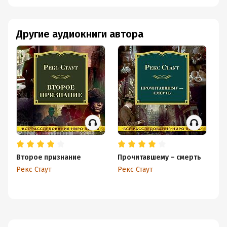
Другие аудиокниги автора
Второе признание
Прочитавшему – смерть
Гд
и
Рекс Стаут
Рекс Стаут
Ре