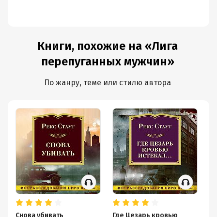
Книги, похожие на «Лига
перепуганных мужчин»
По жанру, теме или стилю автора
Снова убивать
Где Цезарь кровью
И 