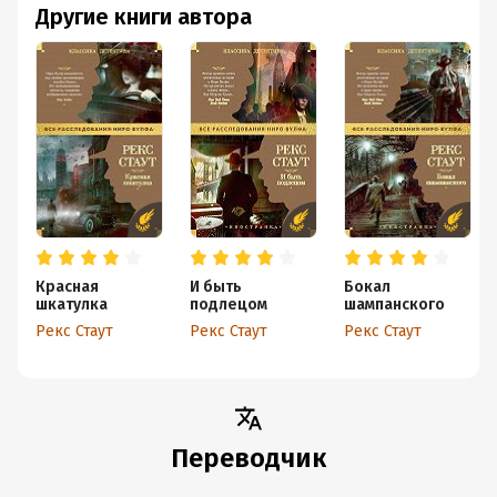
Другие книги автора
Красная
И быть
Бокал
шкатулка
подлецом
шампанского
Рекс Стаут
Рекс Стаут
Рекс Стаут
Переводчик