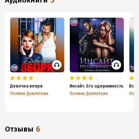
аудиокниги
3
Девочка вепря
Инсайт. Его одержимость
Всег
Полина Довлатова
Полина Довлатова
Поли
Отзывы
6