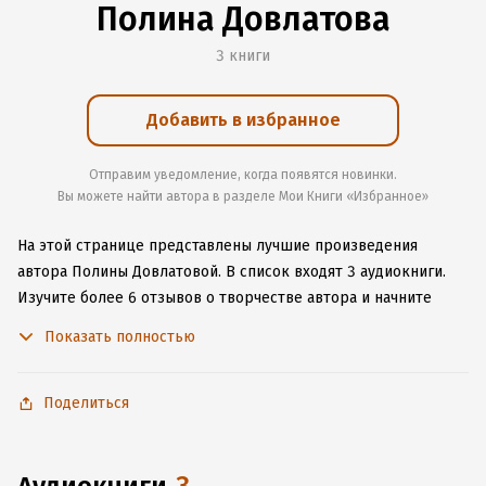
Полина Довлатова
3 книги
Добавить в избранное
Отправим уведомление, когда появятся новинки.
Вы можете найти автора в разделе Мои Книги «Избранное»
На этой странице представлены лучшие произведения
автора Полины Довлатовой.
В список входят 3 аудиокниги.
Изучите более 6 отзывов о творчестве автора и начните
читать или слушать книги Полины Довлатовой онлайн прямо
Показать полностью
на сайте, установите наше удобное приложение для iOS или
Android, чтобы не расставаться с любимыми произведениями
даже без подключения к интернету.
Поделиться