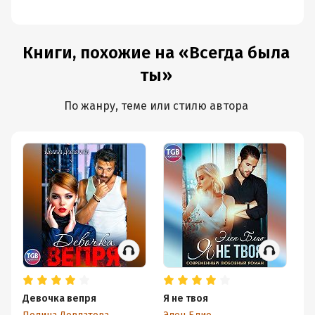
Книги, похожие на «Всегда была
ты»
По жанру, теме или стилю автора
Девочка вепря
Я не твоя
Н