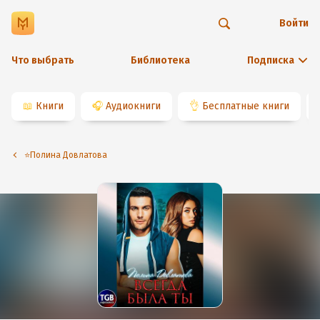
Войти
Что выбрать
Библиотека
Подписка
📖
Книги
🎧
Аудиокниги
👌
Бесплатные книги
⭐️Полина Довлатова