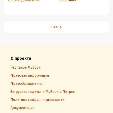
Полина Довлатова
Элен Блио
Ан
Еще
О проекте
Что такое MyBook
Правовая информация
Правообладателям
Загрузить подкаст в MyBook и Литрес
Политика конфиденциальности
Документация