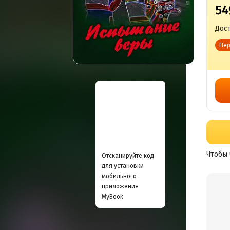
54
Дост
Пер
Чтобы 
Отсканируйте код
для установки
мобильного
приложения
MyBook