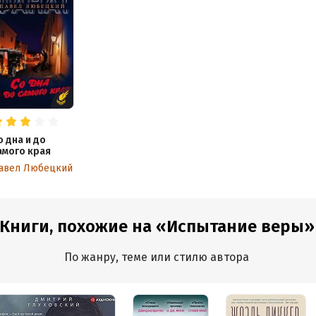
о дна и до
амого края
авел Любецкий
Книги, похожие на «Испытание веры»
По жанру, теме или стилю автора