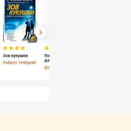
Зов кукушки
Потерянные
Зов кукушки
девушки Рима
Роберт Гэлбрейт
Роберт Гэлбрейт
Донато Карризи