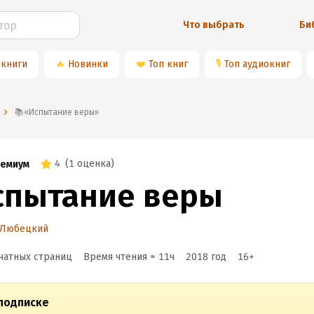
Что выбрать
Би
 книги
🔥
Новинки
❤️
Топ книг
🎙
Топ аудиокниг
📚«Испытание веры»
4
(
1 оценка
)
емиум
спытание веры
 Любецкий
чатных страниц
Время чтения ≈
11
ч
2018
год
16
+
подписке