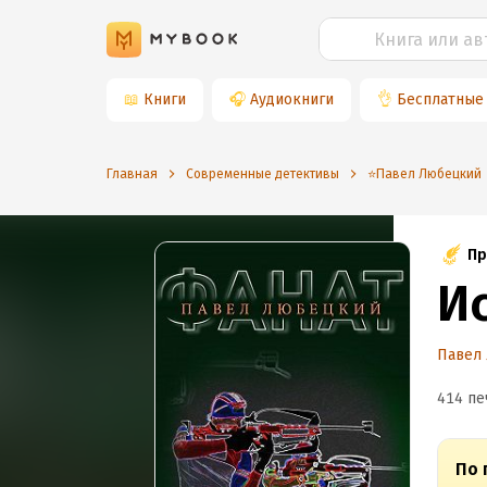
📖
Книги
🎧
Аудиокниги
👌
Бесплатные
Главная
Современные детективы
⭐️Павел Любецкий
Пр
И
Павел
414 пе
По 