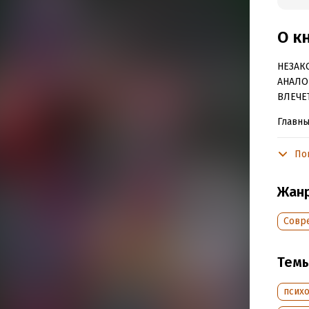
О к
НЕЗАК
АНАЛО
ВЛЕЧЕ
Главны
скоро 
золоту
По
раз со
Жан
Подр
Совр
Дата н
Объем
Тем
Год из
Дата п
псих