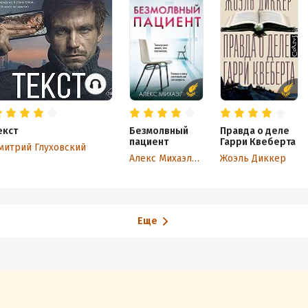
екст
Безмолвный
Правда о деле
пациент
Гарри Квеберта
митрий Глуховский
Алекс Михаэлидес
Жоэль Диккер
Еще