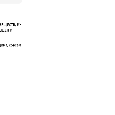
ВЕЩЕСТВ, ИХ
ЕЩЕН И
Дима, совсем
пийскому
 в последний