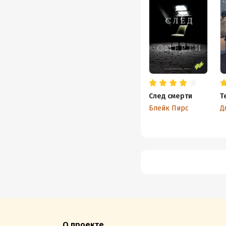
След смерти
Т
Блейк Пирс
Д
О проекте