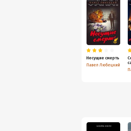
Несущие смерть
С
с
Павел Любецкий
П