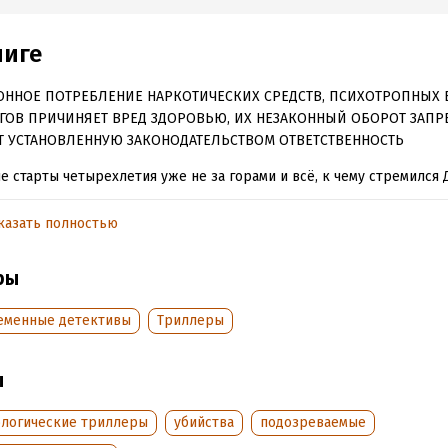
ниге
ОННОЕ ПОТРЕБЛЕНИЕ НАРКОТИЧЕСКИХ СРЕДСТВ, ПСИХОТРОПНЫХ 
ГОВ ПРИЧИНЯЕТ ВРЕД ЗДОРОВЬЮ, ИХ НЕЗАКОННЫЙ ОБОРОТ ЗАПР
Т УСТАНОВЛЕННУЮ ЗАКОНОДАТЕЛЬСТВОМ ОТВЕТСТВЕННОСТЬ
е старты четырехлетия уже не за горами и всё, к чему стремился 
может стать реальностью. Но что, если на пути к желанному олим
 встанет не только фанатка или семейство Аргадиян? Пути героев
казать полностью
йдутся вновь, чтобы навсегда разойтись.
ры
обная информация
еменные детективы
Триллеры
аписания:
1 января 2018
ISBN (EAN):
9789855812099
:
746787
Время на чтение:
11
ч.
ы
дания:
2018
оступления:
11 апреля 2018
ологические триллеры
убийства
подозреваемые