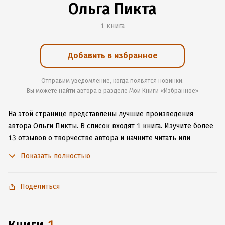
Ольга Пикта
1 книга
Добавить в избранное
Отправим уведомление, когда появятся новинки.
Вы можете найти автора в разделе Мои Книги «Избранное»
На этой странице представлены лучшие произведения
автора Ольги Пикты.
В список входят 1 книга.
Изучите более
13 отзывов о творчестве автора и начните читать или
слушать книги Ольги Пикты онлайн прямо на сайте,
Показать полностью
установите наше удобное приложение для iOS или Android,
чтобы не расставаться с любимыми произведениями даже
без подключения к интернету.
Поделиться