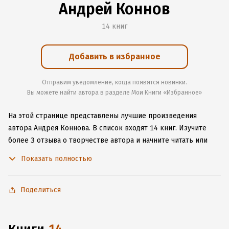
Андрей Коннов
14 книг
Добавить в избранное
Отправим уведомление, когда появятся новинки.
Вы можете найти автора в разделе Мои Книги «Избранное»
На этой странице представлены лучшие произведения
автора Андрея Коннова.
В список входят 14 книг.
Изучите
более 3 отзыва о творчестве автора и начните читать или
слушать книги Андрея Коннова онлайн прямо на сайте,
Показать полностью
установите наше удобное приложение для iOS или Android,
чтобы не расставаться с любимыми произведениями даже
без подключения к интернету.
Поделиться