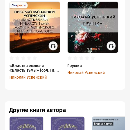
«Власть земли» и
Грушка
Из
«Власть тьмы» (соч. Гл.
не
Николай Успенский
Успенского и гр. Л.Н.
Николай Успенский
Ни
Толстого)
Другие книги автора