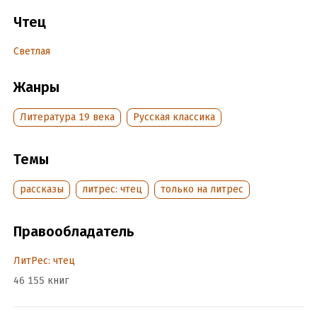
Чтец
Подробная информация
Дата написания:
21 августа 2024
Светлая
Год издания:
2024
Дата поступления:
Жанры
22 августа 2024
Литература 19 века
Русская классика
Темы
рассказы
литрес: чтец
только на литрес
Правообладатель
ЛитРес: чтец
46 155 книг