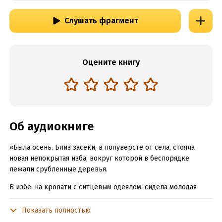
Слушать фрагмент
Оцените книгу
Об аудиокниге
«Была осень. Близ засеки, в полуверсте от села, стояла
новая непокрытая изба, вокруг которой в беспорядке
лежали срубленные деревья.
В избе, на кровати с ситцевым одеялом, сидела молодая
больная мещанка, прислушиваясь к ветру, потрясавшему
рамы и стекла…»
Показать полностью