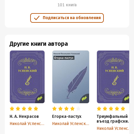
101 книга
Подписаться на обновления
Другие книги автора
Н. А. Некрасов
Егорка-пастух
Триумфальный
въезд графских
Николай Успенский
Николай Успенский
лошадей в мое
Николай Успенский
село