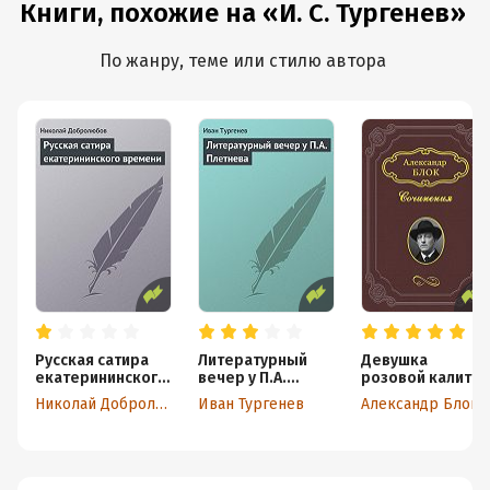
Книги, похожие на «И. С. Тургенев»
По жанру, теме или стилю автора
Русская сатира
Литературный
Девушка
екатерининского
вечер у П.А.
розовой калитки
времени
Плетнева
и муравьиный
Николай Добролюбов
Иван Тургенев
Александр Блок
царь