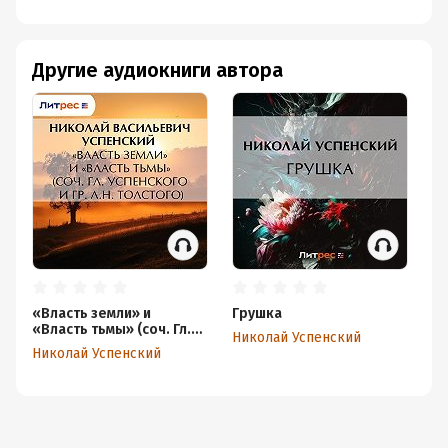
Другие аудиокниги автора
«Власть земли» и
Грушка
Из
«Власть тьмы» (соч. Гл.
не
Николай Успенский
Успенского и гр. Л.Н.
Николай Успенский
Ни
Толстого)