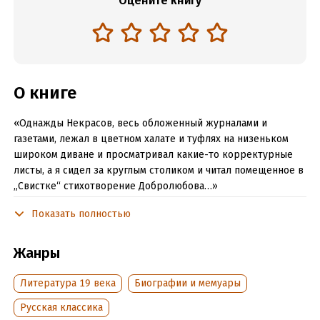
Оцените книгу
О книге
«Однажды Некрасов, весь обложенный журналами и
газетами, лежал в цветном халате и туфлях на низеньком
широком диване и просматривал какие-то корректурные
листы, а я сидел за круглым столиком и читал помещенное в
„Свистке“ стихотворение Добролюбова…»
Показать полностью
Читать отрывок
Подробная информация
Жанры
Дата написания:
1 января 1889
Литература 19 века
Биографии и мемуары
Объем:
5582
Русская классика
Год издания:
2020