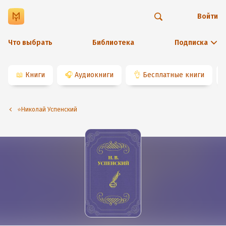
Войти
Что выбрать
Библиотека
Подписка
📖
Книги
🎧
Аудиокниги
👌
Бесплатные книги
⭐️Николай Успенский