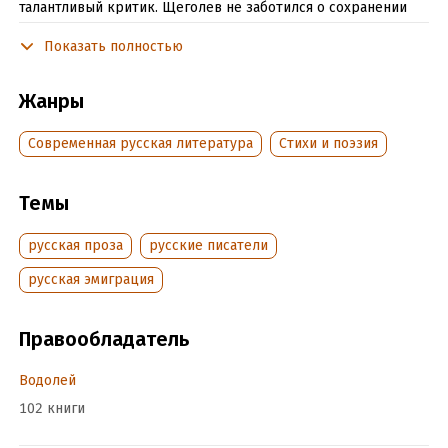
талантливый критик. Щеголев не заботился о сохранении
своего поэтического наследия, а по возвращении в 1947 г.
Показать полностью
в СССР и вовсе отошел от активной творческой
деятельности. Настоящее издание с максимальной на
сегодняшний день полнотой представляет творчество
Жанры
Щеголева – стихотворения, прозу и статьи на литературные
темы.
Современная русская литература
Cтихи и поэзия
Подробная информация
Темы
Дата написания:
1 января 2014
русская проза
русские писатели
Объем:
342509
русская эмиграция
Год издания:
2014
ISBN (EAN):
9785917631936
Правообладатель
Время на чтение:
5
ч.
Водолей
102 книги