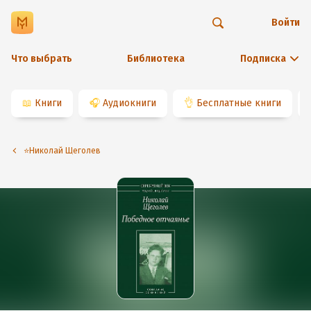
Войти
Что выбрать
Библиотека
Подписка
📖
Книги
🎧
Аудиокниги
👌
Бесплатные книги
⭐️Николай Щеголев