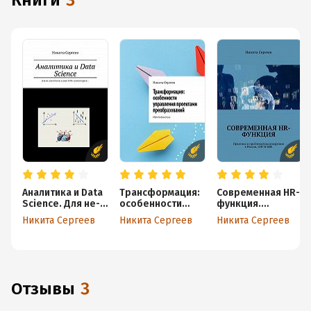
книги
3
Аналитика и Data
Трансформация:
Современная HR-
Science. Для не-
особенности
функция.
аналитиков
управления
Практика
Никита Сергеев
Никита Сергеев
Никита Сергеев
и даже
проектами
и проблематика
100% гуманитари
преобразований.
внедрения
ев…
МВА-библиотека
в России, СНГ
И ЦВЕ
Отзывы
3