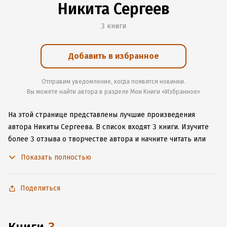
Никита Сергеев
3 книги
Добавить в избранное
Отправим уведомление, когда появятся новинки.
Вы можете найти автора в разделе Мои Книги «Избранное»
На этой странице представлены лучшие произведения
автора Никиты Сергеева.
В список входят 3 книги.
Изучите
более 3 отзыва о творчестве автора и начните читать или
слушать книги Никиты Сергеева онлайн прямо на сайте,
Показать полностью
установите наше удобное приложение для iOS или Android,
чтобы не расставаться с любимыми произведениями даже
без подключения к интернету.
Поделиться