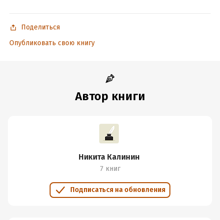
Поделиться
Подробная информация
Опубликовать свою книгу
Дата написания:
1 января 2018
Объем:
666349
Год издания:
2018
Дата поступления:
28 мая 2020
Автор книги
Время на чтение:
10
ч.
Никита Калинин
7 книг
Подписаться на обновления