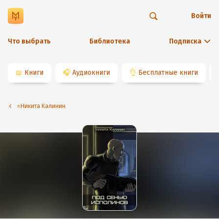
Войти
Что выбрать
Библиотека
Подписка
📖
Книги
🎧
Аудиокниги
👌
Бесплатные книги
⭐️Никита Калинин