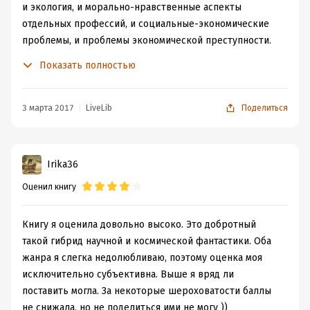
и экология, и морально-нравственные аспекты
отдельных профессий, и социальные-экономические
проблемы, и проблемы экономической преступности.
Может отдельные моменты и показались надуманными,
Показать полностью
нелогичными и притянутыми за уши, когда я читала эту
книгу. Но в финале, когда автор раскрыл тайну планеты
и первопричину всего происходящего на ней, - все
3 марта 2017
LiveLib
Поделиться
линии сюжета сложились в довольно четкую и
логичную схему.
Irika36
Оценил книгу
Книгу я оценила довольно высоко. Это добротный
такой гибрид научной и космической фантастики. Оба
жанра я слегка недолюбливаю, поэтому оценка моя
исключительно субъективна. Выше я вряд ли
поставить могла. За некоторые шероховатости баллы
не снижала, но не поделиться ими не могу ))