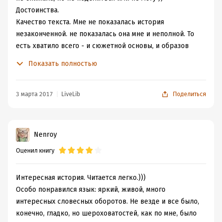
Достоинства.
Качество текста. Мне не показалась история
незаконченной. не показалась она мне и неполной. То
есть хватило всего - и сюжетной основы, и образов
персонажей, и правильной дозировки разного рода
Показать полностью
научностей. В общем, для меня все очень логично и
правильно. Читалось ровно - не было откровенно
скучных мест, за что автору отдельное спасибо, но и
3 марта 2017
LiveLib
Поделиться
полного погружения не случилось. Впрочем,
последнего я и не ждала, см.выше - жанр все-таки не
мой. Увлек созданный автором мир. Вроде бы уже
Nenroy
столько всего о колонизации космоса написано, что
Оценил книгу
изобрести свое представляется нереальным. тем не
менее, здесь эта задача выполнена блестяще. Также
приятно было ощутить некоторую ностальгическую
Интересная история. Читается легко.)))
нотку - история выдержана в том самом стиле,
Особо понравился язык: яркий, живой, много
который был наиболее популярен в 70-80 годах
интересных словесных оборотов. Не везде и все было,
прошлого века, т.е. фактически классика жанра.
конечно, гладко, но шероховатостей, как по мне, было