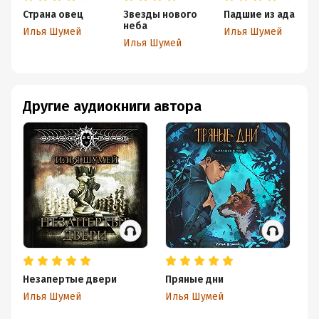
Страна овец
Звезды нового
Падшие из ада
неба
Илья Шумей
Илья Шумей
Илья Шумей
Другие аудиокниги автора
Незапертые двери
Пряные дни
Ру
Илья Шумей
Илья Шумей
И