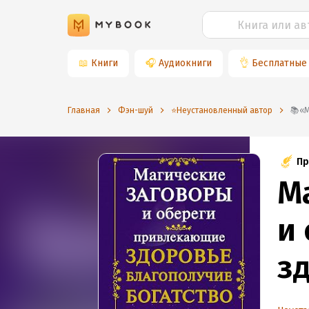
📖
Книги
🎧
Аудиокниги
👌
Бесплатные
Главная
Фэн-шуй
⭐️Неустановленный автор

Пр
М
и
з
бо