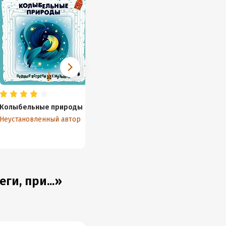
Колыбельные природы
Эпос о Гильгамеше
Библия
Неустановленный автор
Неустановленный автор
Неуста
ги, при...»