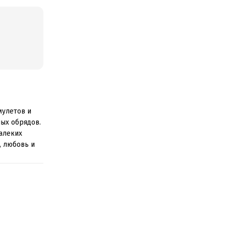
мулетов и
ных обрядов.
далеких
, любовь и
свойствах
 рождения,
и жизни и