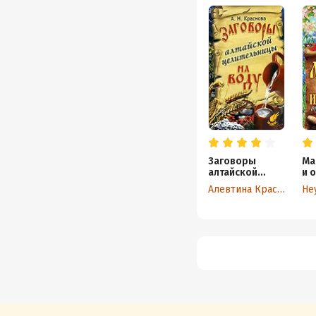
Заговоры
Ма
алтайской
и 
целительницы
сг
Алевтина Краснова
на воду