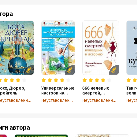
втора
осх, Дюрер,
Универсальные
666 нелепых
Так 
рейгель
настрои на
смертей,
вели
оздоровление
вошедших в
кутю
Неустановленный автор
Неустановленный автор
Неустановленный автор
по Г. Н. Сытину
историю. Премия
моде
Дарвина
о се
отдыхает
иги автора