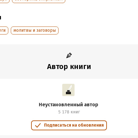
ы
обная информация
аписания:
1 января 2011
ISBN (EAN):
9785170734245
еги
молитвы и заговоры
:
409236
Время на чтение:
6
ч.
дания:
2025
Автор книги
Неустановленный автор
5 178 книг
Подписаться на обновления