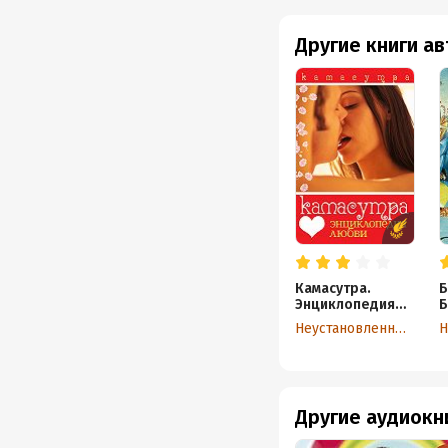
Другие книги а
Камасутра.
Б
Энциклопедия
Б
любви
Неустановленный автор
Другие аудиокн