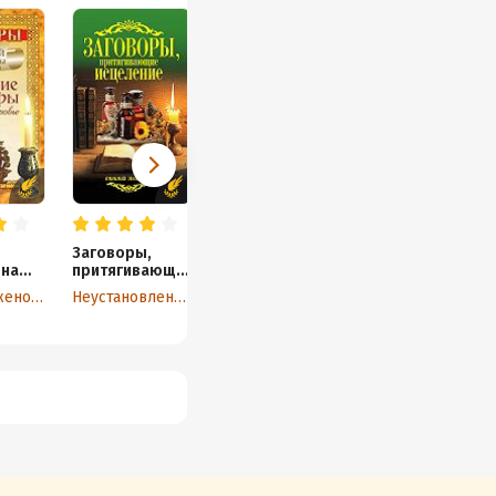
Заговоры,
Заговоры на все
Шепот-
 на
притягивающи
случаи жизни
шепоток.
е исцеление
Деньги дающий
Мария Баженова
Неустановленный автор
Татьяна Радченко
Мария Быкова
 и
147
льных
в