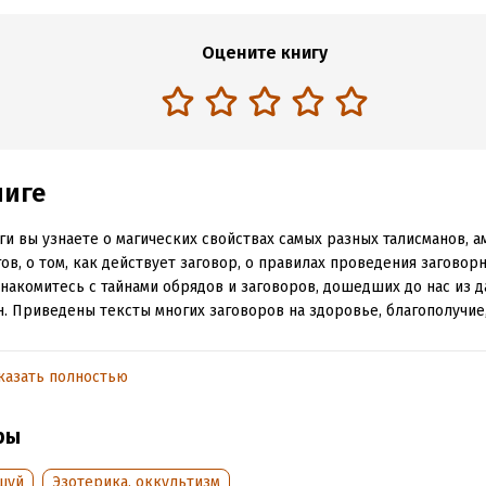
Оцените книгу
ниге
ги вы узнаете о магических свойствах самых разных талисманов, а
ов, о том, как действует заговор, о правилах проведения заговор
накомитесь с тайнами обрядов и заговоров, дошедших до нас из 
. Приведены тексты многих заговоров на здоровье, благополучие
читаете все самое важное о камнях-талисманах, о замечательных 
казать полностью
 и их влиянии на людей по знакам зодиака, планете, месяцу и дню
судьбы.
ры
й раздел посвящен предметам-талисманам Фэн-шуй на все случа
шуй
Эзотерика, оккультизм
ам их применения.