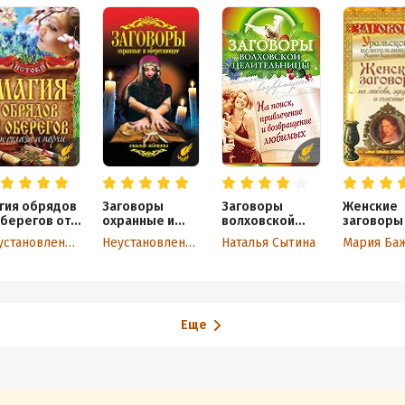
гия обрядов
Заговоры
Заговоры
Женские
оберегов от
охранные и
волховской
заговоры
лаза и порчи
оберегающие
целительницы
любовь,
Неустановленный автор
Неустановленный автор
Наталья Сытина
на поиск,
здоровье
привлечение и
счастье. 
возвращение
самых си
любимых
женских
заговоро
Еще