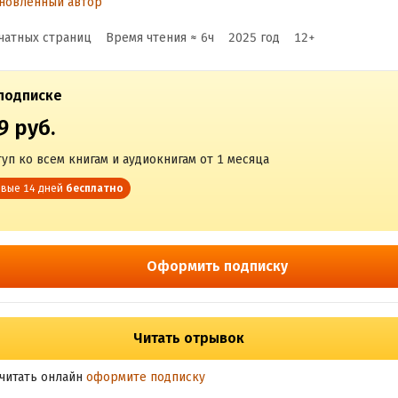
новленный автор
роцветание, любовь
чатных страниц
Время чтения ≈
6
ч
2025
год
12
+
подписке
9 руб.
уп ко всем книгам и аудиокнигам от 1 месяца
вые 14 дней
бесплатно
Оформить подписку
Читать отрывок
читать онлайн
оформите подписку