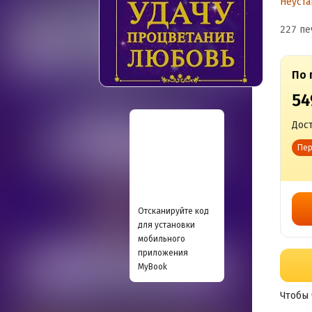
Неуста
п
227 пе
По 
54
Дост
Пер
Отсканируйте код
для установки
мобильного
приложения
MyBook
Чтобы 