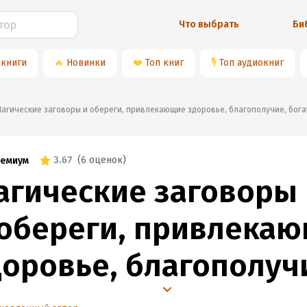
Что выбрать
Би
 книги
🔥
Новинки
❤️
Топ книг
🎙
Топ аудиокниг
«Магические заговоры и обереги, привлекающие здоровье, благополучие, бога
3.67
(
6 оценок
)
емиум
агические заговоры
 обереги, привлека
доровье, благополуч
гатство, удачу,