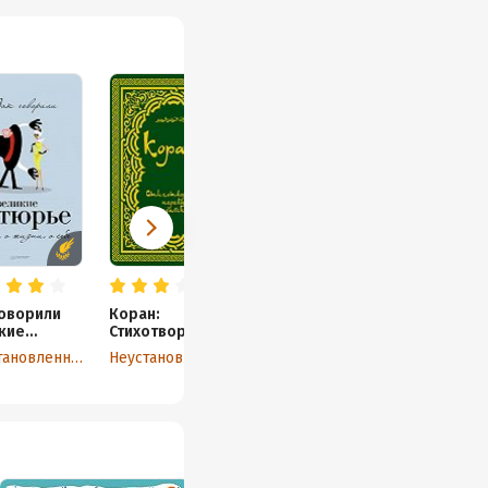
говорили
Коран:
кие
Стихотворный
рье. О
перевод
Неустановленный автор
Неустановленный автор
, о жизни,
бе