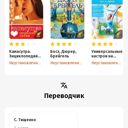
Камасутра.
Босх, Дюрер,
Универсальные
Энциклопедия
Брейгель
настрои на
любви
оздоровление
Неустановленный автор
Неустановленный автор
Неустановленный автор
по Г. Н. Сытину
Переводчик
С. Тищенко