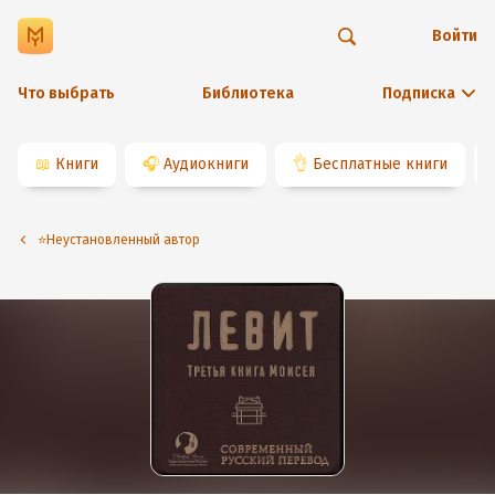
Войти
Что выбрать
Библиотека
Подписка
📖
Книги
🎧
Аудиокниги
👌
Бесплатные книги
⭐️Неустановленный автор