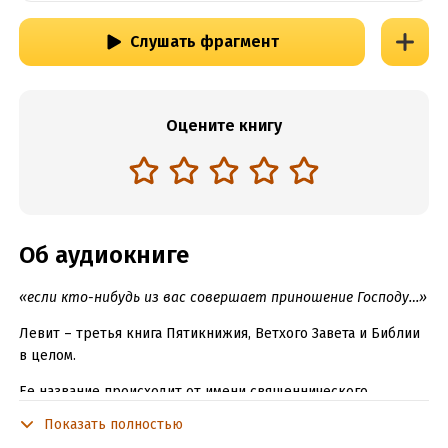
Слушать фрагмент
Оцените книгу
Об аудиокниге
«если кто-нибудь из вас совершает приношение Господу…»
Левит – третья книга Пятикнижия, Ветхого Завета и Библии
в целом.
Ее название происходит от имени священнического
сословия, ведущего свой род от патриарха Левия. Книга
Показать полностью
состоит из подробного описания правил и законов,