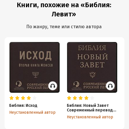
Книги, похожие на «Библия:
Левит»
По жанру, теме или стилю автора
Библия: Исход
Библия: Новый Завет
Со
Современный перевод
че
Неустановленный автор
РБО
Неустановленный автор
Ле