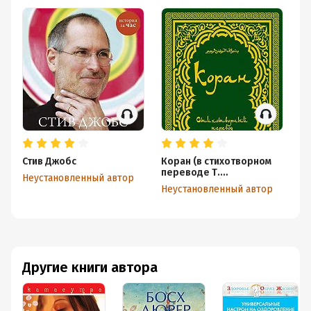
Стив Джобс
Коран (в стихотворном
Ев
переводе Т.
Ма
Неустановленный автор
Шумовского)
И
Неустановленный автор
Не
Другие книги автора