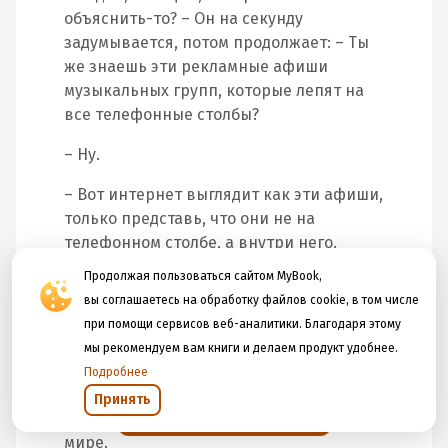
объяснить-то? – Он на секунду
задумывается, потом продолжает: – Ты
же знаешь эти рекламные афиши
музыкальных групп, которые лепят на
все телефонные столбы?
– Ну.
– Вот интернет выглядит как эти афиши,
только представь, что они не на
телефонном столбе, а внутри него.
Продолжая пользоваться сайтом MyBook,
– Что-то я не догоняю.
вы соглашаетесь на обработку файлов cookie, в том числе
– Представь, что они находятся внутри
при помощи сервисов веб-аналитики. Благодаря этому
проводов, перемещаются со скоростью
мы рекомендуем вам книги и делаем продукт удобнее.
света, связаны между собой,
Подробнее
взаимодействуют, обмениваются
Принять
Открыть в приложении
данными и доступны любому человеку в
мире.