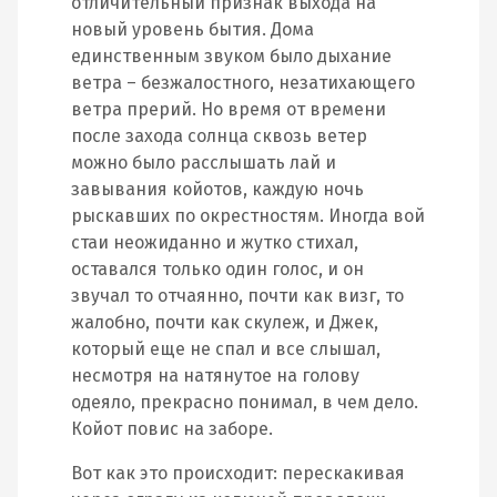
отличительный признак выхода на
новый уровень бытия. Дома
единственным звуком было дыхание
ветра – безжалостного, незатихающего
ветра прерий. Но время от времени
после захода солнца сквозь ветер
можно было расслышать лай и
завывания койотов, каждую ночь
рыскавших по окрестностям. Иногда вой
стаи неожиданно и жутко стихал,
оставался только один голос, и он
звучал то отчаянно, почти как визг, то
жалобно, почти как скулеж, и Джек,
который еще не спал и все слышал,
несмотря на натянутое на голову
одеяло, прекрасно понимал, в чем дело.
Койот повис на заборе.
Вот как это происходит: перескакивая