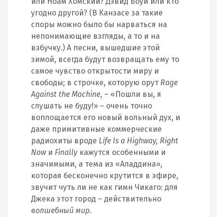
или Ноам Хомский? Дэвид Боуи или кто
угодно другой? (В Канзасе за такие
споры можно было бы нарваться на
непонимающие взгляды, а то и на
взбучку.) А песни, вышедшие этой
зимой, всегда будут возвращать ему то
самое чувство открытости миру и
свободы; в строчке, которую орут
Rage
Against the Machine
, – «Пошли вы, я
слушать не буду!» – очень точно
воплощается его новый вольный дух, и
даже примитивные коммерческие
радиохиты вроде
Life Is a Highway, Right
Now
и
Finally
кажутся особенными и
значимыми, а тема из «Аладдина»,
которая бесконечно крутится в эфире,
звучит чуть ли не как гимн Чикаго: для
Джека этот город – действительно
волшебный мир
.