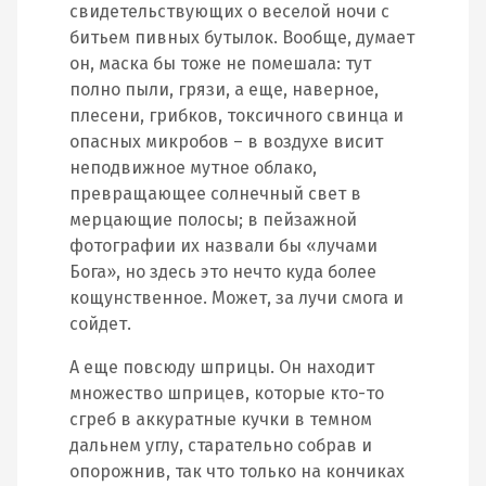
свидетельствующих о веселой ночи с
битьем пивных бутылок. Вообще, думает
он, маска бы тоже не помешала: тут
полно пыли, грязи, а еще, наверное,
плесени, грибков, токсичного свинца и
опасных микробов – в воздухе висит
неподвижное мутное облако,
превращающее солнечный свет в
мерцающие полосы; в пейзажной
фотографии их назвали бы «лучами
Бога», но здесь это нечто куда более
кощунственное. Может, за лучи смога и
сойдет.
А еще повсюду шприцы. Он находит
множество шприцев, которые кто-то
сгреб в аккуратные кучки в темном
дальнем углу, старательно собрав и
опорожнив, так что только на кончиках