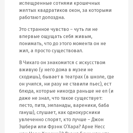
испещренные сотнями крошечных
желтых квадратиков окон, за которыми
работают допоздна.
Это странное чувство – чуть ли не
впервые ощущать себя живым,
понимать, что до этого момента он не
жил, а просто существовал.
В Чикаго он знакомится с искусством
вживую (у него дома в музеи не
сходишь), бывает в театрах (в школе, где
он учился, ни разу не ставили пьес), ест
блюда, которые никогда раньше не ел (и
даже не знал, что такое существует:
песто, пита, эмпанады, вареники, баба
гануш), слушает, как однокурсники
увлеченно спорят, кто лучше – Джон
Эшбери или Фрэнк О’Хара? Арне Несс