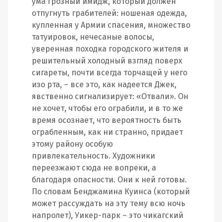
ума грозный имидж, который должен
отпугнуть грабителей: ношеная одежда,
купленная у Армии спасения, множество
татуировок, нечесаные волосы,
уверенная походка городского жителя и
решительный холодный взгляд поверх
сигареты, почти всегда торчащей у него
изо рта, – все это, как надеется Джек,
явственно сигнализирует: «Отвали». Он
не хочет, чтобы его ограбили, и в то же
время осознает, что вероятность быть
ограбленным, как ни странно, придает
этому району особую
привлекательность. Художники
переезжают сюда не вопреки, а
благодаря опасности. Они к ней готовы.
По словам Бенджамина Куинса (который
может рассуждать на эту тему всю ночь
напролет), Уикер-парк – это чикагский