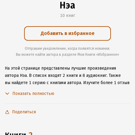
Нэа
10 книг
Добавить в избранное
Отправим уведомление, когда появятся новинки.
Вы можете найти автора в разделе Мои Книги «Избранное»
На этой странице представлены лучшие произведения
автора Нэа.
В список входят 2 книги и 8 аудиокниг.
Также
вы найдете 1 серию с книгами автора.
Изучите более 1 отзыв
о творчестве автора и начните читать или слушать книги Нэа
Показать полностью
онлайн прямо на сайте, установите наше удобное
приложение для iOS или Android, чтобы не расставаться
с любимыми произведениями даже без подключения
Поделиться
к интернету.