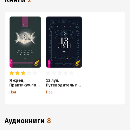
книги
2
Я жрец.
13 лун.
Практикум по
Путеводитель по
жречеству в
ритуалам в Викке
Нэа
Нэа
Викке
аудиокниги
8