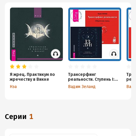
Я жрец. Практикум по
Трансерфинг
Тра
жречеству в Викке
реальности. Ступень I:
реал
Пространство
Про
Нэа
Вадим Зеланд
Вади
вариантов. 13 лун.
вари
Путеводитель по
Прак
ритуалам в Викке
в Ви
Серии
1