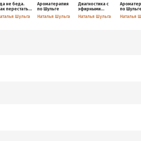
да не беда.
Ароматерапия
Диагностика с
Ароматер
ак перестать
по Шульге
эфирными
по Шульге
азочаровыват
маслами по
Каталог
аталья Шульга
Наталья Шульга
Наталья Шульга
Наталья 
ся в диетах и
Шульге
эфирных 
олучить
для жизни
тойкий
здоровь
езультат