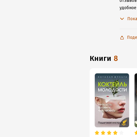
отзывов
удобное
к интерн
Пока
Поде
книги
8