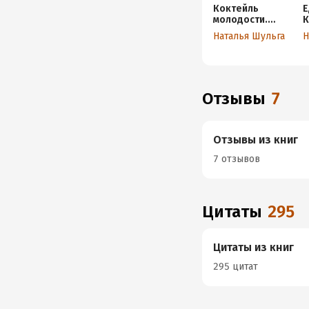
Коктейль
Е
молодости.
К
Пить, есть,
р
Наталья Шульга
Н
готовить,
ь
чувствовать.
п
Пошаговая
с
инструкция
р
Отзывы
7
Отзывы из книг
7 отзывов
Цитаты
295
Цитаты из книг
295 цитат