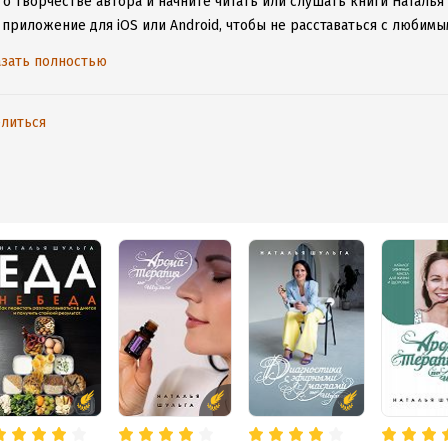
 о творчестве автора и начните читать или слушать книги Наталья
 приложение для iOS или Android, чтобы не расставаться с люби
ету.
зать полностью
литься