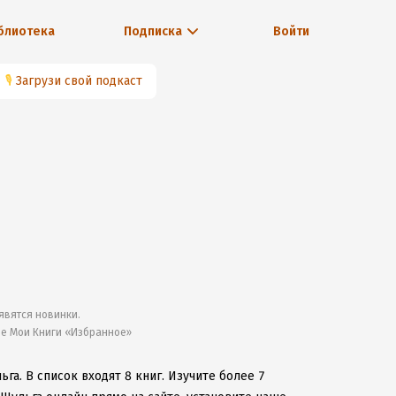
блиотека
Подписка
Войти
🎙
Загрузи свой подкаст
явятся новинки.
ле Мои Книги «Избранное»
ьга.
В список входят 8 книг.
Изучите более 7