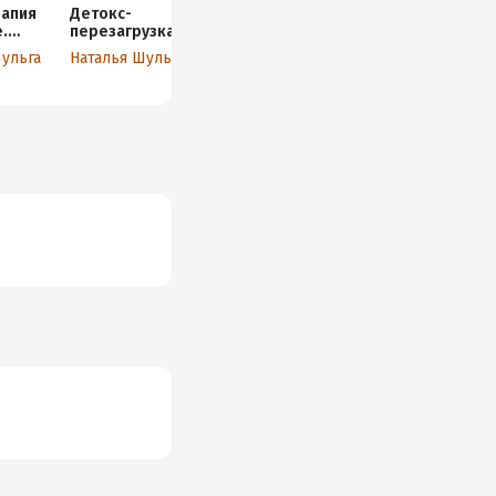
апия
Детокс-
Создавай доход
Эволюция
.
перезагрузка.
по Шульге!
тарелки. Как
Практическое
Пошаговый
есть, чтобы
Шульга
Наталья Шульга
Наталья Шульга
Наталья Шульга
масел
руководство по
план создания
жить?
 и
безопасному
дохода за
я
очищению
пределами
«стеклянных
потолков»