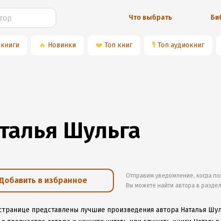
Что выбрать
Би
 книги
🔥
Новинки
❤️
Топ книг
🎙
Топ аудиокниг
талья Шульга
Отправим уведомление, когда по
Добавить в избранное
Вы можете найти автора в разде
 странице представлены лучшие произведения автора Наталья Шул