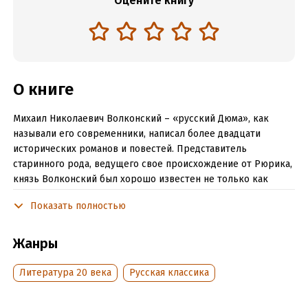
Оцените книгу
О книге
Михаил Николаевич Волконский – «русский Дюма», как
называли его современники, написал более двадцати
исторических романов и повестей. Представитель
старинного рода, ведущего свое происхождение от Рюрика,
князь Волконский был хорошо известен не только как
непревзойденный романист, но и как талантливый
Показать полностью
драматург и издатель знаменитой «Нивы».
В основе увлекательных произведений писателя –
Жанры
неофициальная история России, сплетающаяся из
множества интриг, тайн, приключений и мистики. Роман
Литература 20 века
Русская классика
«Мальтийская цепь» повествует о последних годах
царствования Екатерины II и сменившем ее на троне Павле