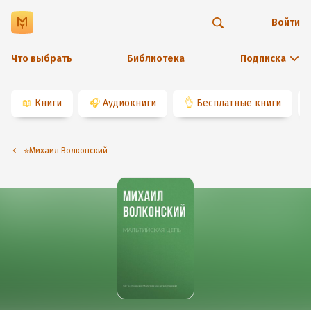
Войти
Что выбрать
Библиотека
Подписка
📖
Книги
🎧
Аудиокниги
👌
Бесплатные книги
⭐️Михаил Волконский