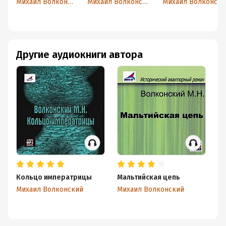
Михаил Волконский
Михаил Волконский
Михаил Волконский
Другие аудиокниги автора
Кольцо императрицы
Мальтийская цепь
За
Михаил Волконский
Михаил Волконский
Ми