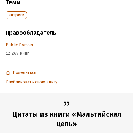
I; «Кольцо императрицы» знакомит читателя со временем
Темы
правления Елизаветы Петровны.
интриги
Читать отрывок
Правообладатель
Подробная информация
Дата написания:
1 января 1901
Public Domain
Объем:
454183
12 269 книг
Год издания:
2019
ISBN (EAN):
9785699244423
Поделиться
Время на чтение:
7
ч.
Опубликовать свою книгу
Цитаты из книги «Мальтийская
цепь»