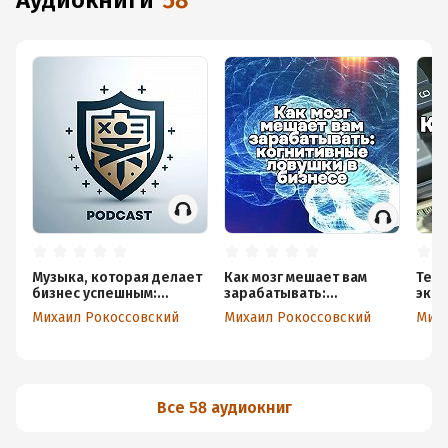
аудиокниги
58
Музыка, которая делает
Как мозг мешает вам
Тене
бизнес успешным:
зарабатывать:
экон
лучшие треки для
когнитивные ловушки в
укло
Михаил Рокоссовский
Михаил Рокоссовский
Миха
продуктивности и
бизнесе
кто 
продаж!
Все 58 аудиокниг