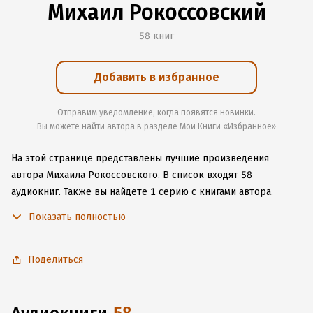
Михаил Рокоссовский
58 книг
Добавить в избранное
Отправим уведомление, когда появятся новинки.
Вы можете найти автора в разделе Мои Книги «Избранное»
На этой странице представлены лучшие произведения
автора Михаила Рокоссовского.
В список входят 58
аудиокниг.
Также вы найдете 1 серию с книгами автора.
Начните читать или слушать книги Михаила Рокоссовского
Показать полностью
онлайн прямо на сайте, установите наше удобное
приложение для iOS или Android, чтобы не расставаться
с любимыми произведениями даже без подключения
Поделиться
к интернету.