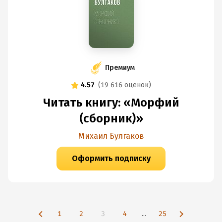
Премиум
4.57
(
19 616 оценок
)
Читать книгу: «Морфий
(сборник)»
Михаил Булгаков
Оформить подписку
1
2
3
4
...
25