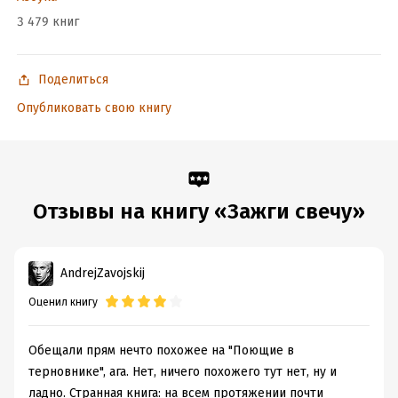
3 479 книг
Подробная информация
Дата написания:
1 января 1982
Поделиться
Объем:
1102156
Опубликовать свою книгу
Год издания:
2025
Дата поступления:
11 апреля 2024
ISBN (EAN):
9785389253384
Переводчик:
Оксана Василенко
Время на чтение:
16
ч.
Отзывы на книгу «Зажги свечу»
AndrejZavojskij
Оценил книгу
Обещали прям нечто похожее на "Поющие в
терновнике", ага. Нет, ничего похожего тут нет, ну и
ладно. Странная книга: на всем протяжении почти