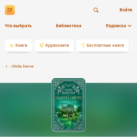
Войти
Что выбрать
Библиотека
Подписка
📖
Книги
🎧
Аудиокниги
👌
Бесплатные книги
⭐️Мейв Бинчи