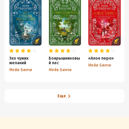
Эхо чужих
Боярышниковы
«Алое перо»
желаний
й лес
Мейв Бинчи
Мейв Бинчи
Мейв Бинчи
Еще