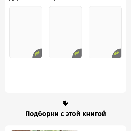
проторенную подругой тропу, наивно считая, что уж с
ней-то всё будет иначе (нет, дорогая, не будет), и это
слегка так раздражало, но разве в жизни так не
бывает? К сожалению, бывает. Никто им на самом деле
для счастья не нужен, ни буйствующие алкоголики, ни
пронырливые ловеласы, это всё пройдёт как с белых
яблонь дым, сгинет, сотрётся, забудется, что и
останется, так это их дружба. Неувядающая, нерушимая.
Вечная.
«Они смотрели друг на друга очень долго, может быть
несколько секунд, но и секунды могут тянуться целую
вечность»
.
Подборки с этой книгой