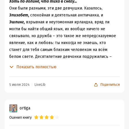
которые повторят их горький путь. Вот такие
Хоть по долине, что тиха в снегу...
невеселые мысли вызвала у меня сия книга...
Они были разными, эти две девчушки. Казалось,
Элизабет,
спокойная и деятельная англичанка, и
Эшлинг,
взрывная и неугомонная ирландка, вряд ли
могли бы найти общий язык, их вообще ничего не
связывало, но дружба – это такое же непредсказуемое
явление, как и любовь: ты никогда не знаешь, кто
станет для тебя самым близким человеком на всём
белом свете. Десятилетние девчонки подружились –
раз и навсегда. Вообще, вот эта вот разность – это
Показать полностью
ведь здорово, всегда можно чему-то научиться, как вот
эти девы, например: одна благодаря дружбе стала
более решительной, вторая – более разумной, так это
5 июля 2024
LiveLib
Поделиться
и работает, когда отношения работают во благо, а не
наоборот. Уютная комнатка с двумя кроватями,
мурлыкающий котёнок, висящая на двери самодельная
ortiga
табличка:
«Эшлинг и Элизабет. Стучите. Вход
Оценил книгу
запрещён!»
.
Пять лет пронеслись как пять дней, и вот
война уже позади, а значит, пора разлучаться, но