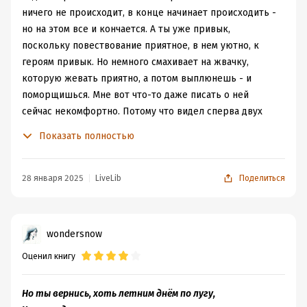
ничего не происходит, в конце начинает происходить -
но на этом все и кончается. А ты уже привык,
поскольку повествование приятное, в нем уютно, к
героям привык. Но немного смахивает на жвачку,
которую жевать приятно, а потом выплюнешь - и
поморщишься. Мне вот что-то даже писать о ней
сейчас некомфортно. Потому что видел сперва двух
юных девушек, полных надежд, а в конце нашел их... не
Показать полностью
хочу спойлерить. Я вдруг подумал, что больше всех
прогрессом обманута именно женщина. Испокон веков
родители глаз с дочерей не спускали, сами устраивали
28 января 2025
LiveLib
Поделиться
им браки, выдавали замуж. Принято считать это
ужасным попранием женских прав, но вот что я скажу:
как только женщинам дали возможность выбирать
wondersnow
самим, они просто спустили свои жизни в унитаз.
Оценил книгу
Потому что это ведь не женщины, а еще совсем
молодые девушки, которых каждый использует, как
хочет. А они терпят, надеются. ждут. Рожают дочерей,
Но ты вернись, хоть летним днём по лугу,