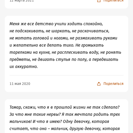
12 марта 2021
Поделиться
сообщили, что такое недоразумение произошло?
Мать. Женщина! Как ты три месяца просидела на попе
ровно, а потом с коровьими глазами приехала бегать по
деревне? Почему ты искала девочку, но не говорила,
Меня же все детство учили ходить спокойно,
чья ты сама дочь и где вообще твоя собственная мама?
не подскакивать, не шаркать, не раскачиваться,
Вообще, пока мать не приехала, я задавалась вопросом,
не мотать головой и ногами, не размахивать руками
а доехала ли девочка? Или они перепутали станцию?
и желательно все делать тихо. Не громыхать
Или тетя Тамара оказалась не из ее села и просто
тарелками на кухне, не расплескивать воду, не ронять
увела ребенка, считай украла?
предметы, не двигать стулья по полу, а передвигать
Бабушка. Ну что ты за бабушка? Ну логично же, что
их аккуратно.
подросшую внучку к тебе на лето отправят, а может и
вообще все приедут! Куда ты сдернула? Какая подруга
11 мая 2020
Поделиться
оказалась важнее одинокой дочери в городе? Почему
ты туда к ним не отправилась? Что за маразм вообще с
этим путешествием?
Тамар, скажи, что я в прошлой жизни не так сделала?
Были, безусловно, в книге светлые и радостные
За что мне такие нервы? Я так мечтала родить трех
моменты. Прием в пионеры, например. Или жених тети
мальчиков! И что я имею? Одну девочку, которая
Тамары. Папа-тамада. Наташка – одно большое светлое
считает, что она – мальчик, другую девочку, которая
пятно. Но все в совокупности оставляет тяжелое