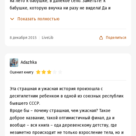
на лето к бабушке, в далекое село. Заметьте: к
бабушке, которую внучка ни разу не видела! Да и
отправляет как-то совершенно беспечно, "на авось", не
Показать полностью
дожидаясь ответа на своё письмо. А самое страшное и
непонятное, что доверяет доставку своей дочери
совершенно незнакомой женщине, за которую кто-то
8 декабря 2015
LiveLib
Поделиться
там поручился. Женщина оказалась наглой и злой,
поездка превратилась в сущий кошмар, а на станции
Катю никто не встретил. И не известно чем бы всё это
Adazhka
закончилось, но на счастье, на вокзале им
Оценил книгу
повстречалась местная "ведьма" и, взглянув на
измученную девочку, она взяла ответственность за её
судьбу на себя.
Эта страшная и ужасная история произошла с
А дальше... Дальше была сказка! Катю приняли в семью,
десятилетним ребенком в одной из союзных республик
в село, в компанию. Катя стала "своей девочкой" —
бывшего СССР.
любимой, неприкосновенной, родной.
Вроде бы – почему страшная, чем ужасная? Такое
Даже имя у неё появилось другое — Карина. Видимо,
доброе название, такой оптимистичный финал, да и
это было привычней и правильней.
вообще – вся книга – ода деревенскому детству, где
И жизнь у неё изменилась.
незаметно происходит не только взросление тела, но и