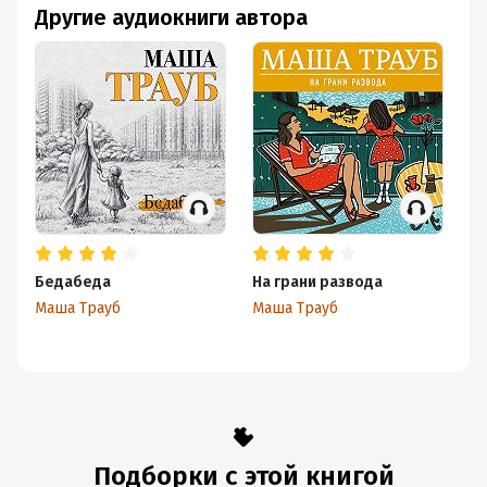
Другие аудиокниги автора
Бедабеда
На грани развода
Вс
Маша Трауб
Маша Трауб
Ма
Подборки с этой книгой