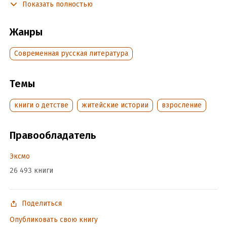
Маша Трауб
Показать полностью
Жанры
Подробная информация
Дата написания:
1 января 2015
Современная русская литература
Объем:
423606
Год издания:
2025
Темы
ISBN (EAN):
9785699845446
Время на чтение:
6
ч.
книги о детстве
житейские истории
взросление
Правообладатель
Эксмо
26 493 книги
Поделиться
Опубликовать свою книгу