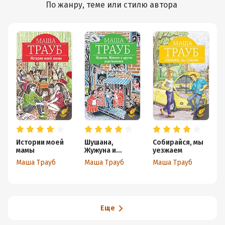
По жанру, теме или стилю автора
Истории моей
Шушана,
Собирайся, мы
мамы
Жужуна и
уезжаем
другие
Маша Трауб
Маша Трауб
Маша Трауб
родственники
Еще