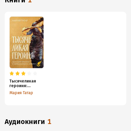
книги
1
Тысячеликая
героиня:
Женский
Мария Татар
архетип в
мифологии и
литературе
аудиокниги
1