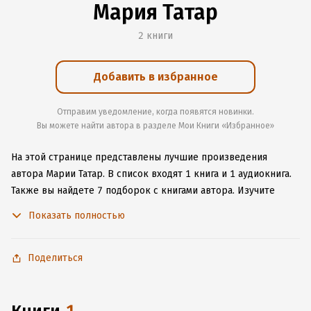
Мария Татар
2 книги
Добавить в избранное
Отправим уведомление, когда появятся новинки.
Вы можете найти автора в разделе Мои Книги «Избранное»
На этой странице представлены лучшие произведения
автора Марии Татар.
В список входят 1 книга и 1 аудиокнига.
Также вы найдете 7 подборок с книгами автора.
Изучите
более 9 отзывов о творчестве автора и начните читать или
Показать полностью
слушать книги Марии Татар онлайн прямо на сайте,
установите наше удобное приложение для iOS или Android,
чтобы не расставаться с любимыми произведениями даже
Поделиться
без подключения к интернету.