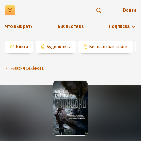
Войти
Что выбрать
Библиотека
Подписка
📖
Книги
🎧
Аудиокниги
👌
Бесплатные книги
⭐️Мария Семёнова