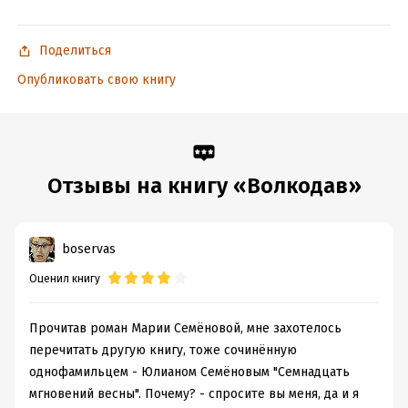
«Молодой Волкодав», а также создано несколько
компьютерных игр. Герои Семёновой давно обрели
самостоятельную жизнь в произведениях других авторов,
Поделиться
объединённых в особую вселенную – «Мир Волкодава».
Опубликовать свою книгу
Подробная информация
Дата написания:
1 января 1995
Объем:
1074656
Отзывы на книгу «Волкодав»
Год издания:
2025
ISBN (EAN):
9785389108769
Время на чтение:
15
ч.
boservas
Оценил книгу
Прочитав роман Марии Семёновой, мне захотелось
перечитать другую книгу, тоже сочинённую
однофамильцем - Юлианом Семёновым "Семнадцать
мгновений весны". Почему? - спросите вы меня, да и я