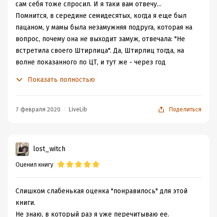
сам себя тоже спросил. И я таки вам отвечу...
Помнится, в середине семидесятых, когда я еще был
пацаном, у мамы была незамужняя подруга, которая на
вопрос, почему она не выходит замуж, отвечала: "Не
встретила своего Штирлица". Да, Штирлиц тогда, на
волне показанного по ЦТ, и тут же - через год
повторенного сериала, был необычайно популярен.
Показать полностью
Именно тогда он стал героем анекдотов, а попасть в
анекдоты повезло очень немногим кино- и
литературным героям - по пальцам пересчитать можно.
7 февраля 2020
LiveLib
Поделиться
Но главная ипостась этого харизматичного
штандартенфюрера СС, а заодно полковника советской
разведки, была в том, что он представлял собою
lost_witch
образцового мужчину, о котором мечтало большинство
Оценил книгу
женщин. Кстати, с точки зрения нацистов, славянин
Максим Максимович тоже ведь был варвар.
И вот, отечественные читательницы дождались нового
Слишком слабенькая оценка "понравилось" для этой
варвара - образцового мужчину, теперь славяно-
книги.
фэнтезийного, но опять с лейбом Made in Semenoff.
Не знаю, в который раз я уже перечитываю ее.