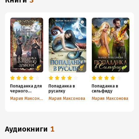
книги
3
Попаданка для
Попаданка в
Попаданка в
черного
русалку
сильфиду
дракона
Мария Максонова
Мария Максонова
Мария Максонова
аудиокниги
1