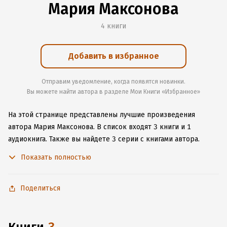
Мария Максонова
4 книги
Добавить в избранное
Отправим уведомление, когда появятся новинки.
Вы можете найти автора в разделе Мои Книги «Избранное»
На этой странице представлены лучшие произведения
автора Мария Максонова.
В список входят 3 книги и 1
аудиокнига.
Также вы найдете 3 серии с книгами автора.
Изучите более 72 отзыва о творчестве автора и начните
Показать полностью
читать или слушать книги Мария Максонова онлайн прямо
на сайте, установите наше удобное приложение для iOS или
Android, чтобы не расставаться с любимыми произведениями
Поделиться
даже без подключения к интернету.