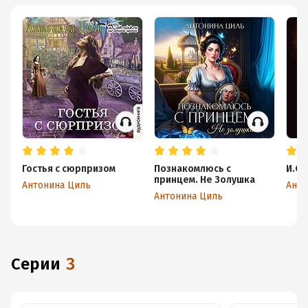
Гостья с сюрпризом
Познакомлюсь с
И.О.
принцем. Не Золушка
Антонина Циль
Анто
Антонина Циль
Серии
3