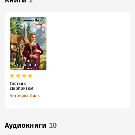
книги
1
Гостья с
сюрпризом
Антонина Циль
аудиокниги
10