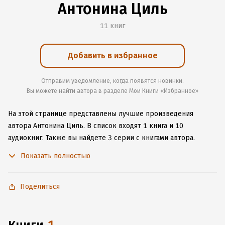
Антонина Циль
11 книг
Добавить в избранное
Отправим уведомление, когда появятся новинки.
Вы можете найти автора в разделе Мои Книги «Избранное»
На этой странице представлены лучшие произведения
автора Антонина Циль.
В список входят 1 книга и 10
аудиокниг.
Также вы найдете 3 серии с книгами автора.
Изучите более 79 отзывов о творчестве автора и начните
Показать полностью
читать или слушать книги Антонина Циль онлайн прямо
на сайте, установите наше удобное приложение для iOS или
Android, чтобы не расставаться с любимыми произведениями
Поделиться
даже без подключения к интернету.