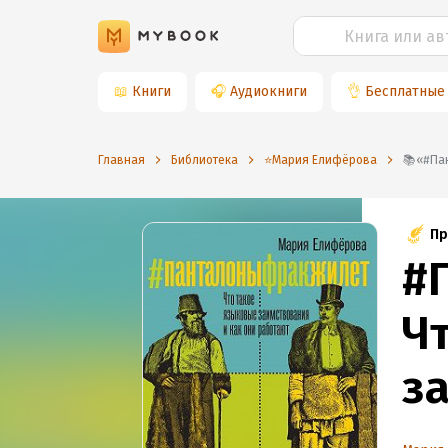
📖
Книги
🎧
Аудиокниги
👌
Бесплатные
Главная
Библиотека
⭐️Мария Елифёрова
📚
Пр
#
Ч
з
р