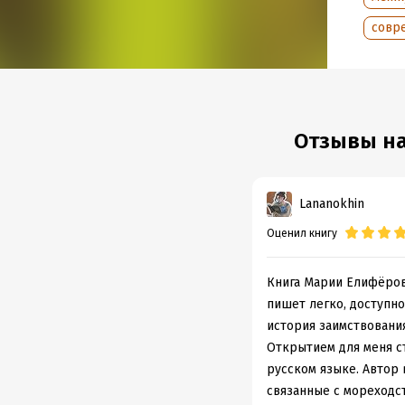
испанс
совр
Эта ин
научно
отноше
Подр
Отзывы на
Дата н
Объем
Lananokhin
Год из
Дата п
Оценил книгу
Книга Марии Елифёров
пишет легко, доступно
история заимствовани
Открытием для меня ст
русском языке. Автор 
связанные с мореходст