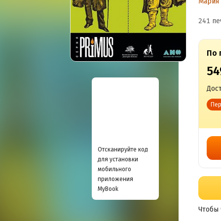
Мария
241 пе
По 
54
Дост
Пер
Отсканируйте код
для установки
мобильного
приложения
MyBook
Чтобы 