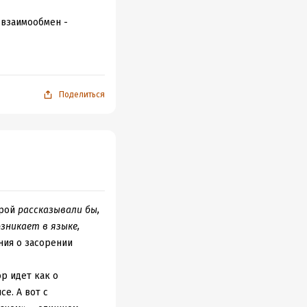
 взаимообмен -
Поделиться
орой
рассказывали бы,
зникает в языке,
ния о засорении
р идет как о
е. А вот с