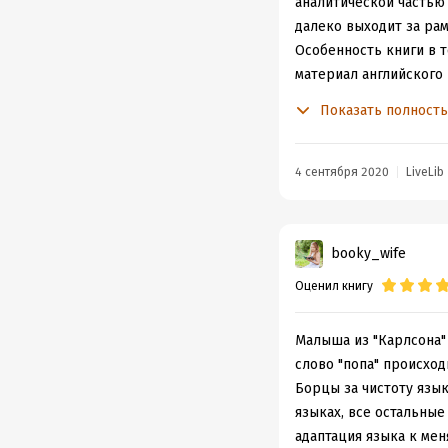
аналитической частью 
далеко выходит за рам
Особенность книги в т
материал английского 
носители ревностно о
Показать полност
футбол
по-исландски
À part: я регулярно п
окружении примитивны
4 сентября 2020
LiveLib
Впрочем, и совсем бе
надоевшие «верблюд – 
booky_wife
знания французского, 
Оценил книгу
примеры кочуют из кн
Не избежала автор и е
тогда объема на норма
Малыша из "Карлсона" 
Поэтому многие авторы
слово "попа" происход
о заимствованиях расс
Борцы за чистоту язык
общественного договор
языках, все остальные 
Но это я просто ворчу
адаптация языка к мен