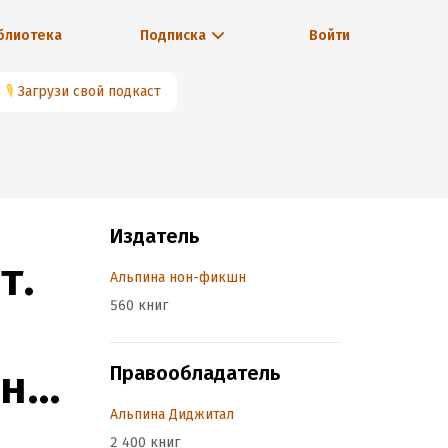
блиотека
Подписка
Войти
🎙
Загрузи свой подкаст
Издатель
т.
Альпина нон-фикшн
560 книг
они
Правообладатель
Альпина Диджитал
2 400 книг