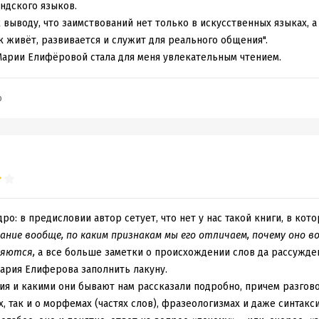
андского языков.
выводу, что заимствований нет только в искусственных языках, а
ык живёт, развивается и служит для реального общения".
 Марии Елифёровой стала для меня увлекательным чтением.
b
ро: в предисловии автор сетует, что нет у нас такой книги, в кот
ние вообще, по каким признакам мы его отличаем, почему оно во
ляются,
а все больше заметки о происхождении слов да рассужде
Мария Елиферова заполнить лакуну.
ия и какими они бывают нам рассказали подробно, причем разгово
, так и о морфемах (частях слов), фразеологизмах и даже синтаксис