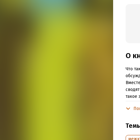
О к
Что та
обсужд
Вместе
сводят
такое 
возник
По
Этот п
Показы
Тем
заимст
культу
межк