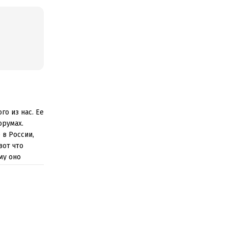
го из нас. Ее
орумах.
 в России,
вот что
му оно
было.
а.
я судьбы
ми из русской
у,