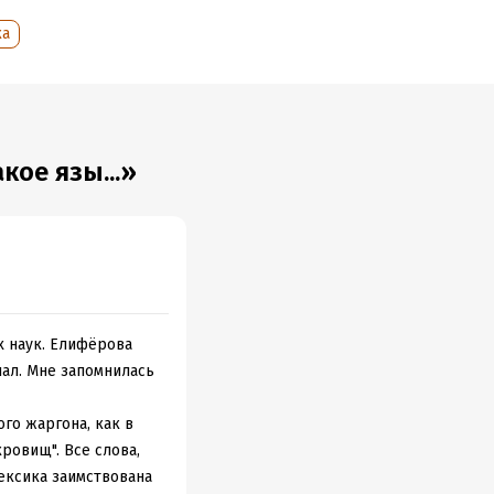
ого шара.
ка
лубину
ью по
ое язы...»
х наук. Елифёрова
иал. Мне запомнилась
ого жаргона, как в
ровищ". Все слова,
лексика заимствована