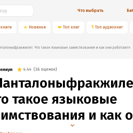
Что выбрать
Би
 книги
🔥
Новинки
❤️
Топ книг
🎙
Топ аудиокниг
«#Панталоныфракжилет. Что такое языковые заимствования и как они работают»
4.44
(
36 оценок
)
емиум
Панталоныфракжиле
то такое языковые
аимствования и как 
аботают