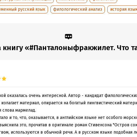
кому и более экзотическим языкам из самых разных уголков земн
еменный русский язык
филологический анализ
история язы
формационно насыщенная и серьезная книга счастливо сочетает г
го анализа с доступным живым изложением, юмором и лояльност
нию к бунтарям и нарушителям норм и канонов.
обная информация
 книгу «#Панталоныфракжилет. Что так
аписания:
1 января 2020
ISBN (EAN):
9785001393085
:
435248
Время на чтение:
7
ч.
дания:
2020
оступления:
13 июня 2020
ой оказалась очень интересной. Автор - кандидат филологически
 излагает материал, опирается на богатый лингвистический матер
я слова мармелад.
ало и то, что, оказывается, в английском языке нет особого морск
выяснила это, прочитав в оригинале роман Стивенсона "Остров сок
вом, используются в обычной речи. А в русском языке подобная 