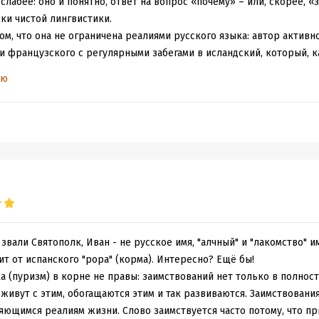
слабее: оно и понятно, ответ на вопрос «почему» – или, скорее, 
ки чистой лингвистики.
ом, что она не ограничена реалиями русского языка: автор активн
и французского с регулярными забегами в исландский, который, ка
храняют от иностранных слов, при необходимости калькируя новы
ью
 – это
мяч-пинок
.
ытаюсь представить себе, как же удобно, наверное, англоязычном
х «печаталок», «просматривалок» и «скобковставлялок». Ну или т
з этимологических побасенок не обошлось, причем довольно замш
это слон – это лев», слетевшая шляпа, которая не просто так, а
и тому подобное. Новые слова тоже, конечно, встречаются, но по 
ижки в книжку последние лет пятьдесят, если не больше.
ще одного искушения научпопа. Здесь ведь как: либо ты пишешь л
льную книжку не набрать, либо углубляешься в тему, неизбежно т
звали Святополк, Иван - не русское имя, "алчный" и "лакомство" и
 избирают «средний путь» баек вокруг и около темы. Казалось б
ит от испанского "popa" (корма). Интересно? Ещё бы!
каз о создании Супермена (в трусах поверх трико) или краткое и
а (пуризм) в корне не правы: заимствований нет только в полнос
а Гоббса? Да так, к слову пришлось.
живут с этим, обогащаются этим и так развиваются. Заимствования 
. На самом деле книжка очень милая и интеллигентная. И, конечно,
яющимся реалиям жизни. Слово заимствуется часто потому, что пр