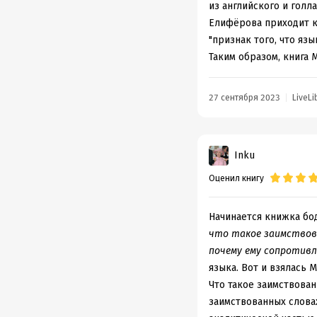
из английского и голл
Елифёрова приходит к 
"признак того, что яз
Таким образом, книга
27 сентября 2023
LiveLi
Inku
Оценил книгу
Начинается книжка бод
что такое заимствова
почему ему сопротив
языка. Вот и взялась 
Что такое заимствован
заимствованных словах