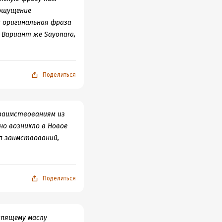
 ощущение
а оригинальная фраза
 Вариант же Sayonara,
Поделиться
 заимствованиям из
но возникло в Новое
п заимствований,
Поделиться
ипящему маслу