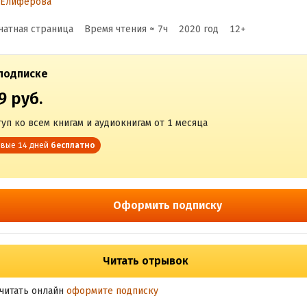
 Елифёрова
чатная страница
Время чтения ≈
7
ч
2020
год
12
+
подписке
9 руб.
уп ко всем книгам и аудиокнигам от 1 месяца
вые 14 дней
бесплатно
Оформить подписку
Читать отрывок
читать онлайн
оформите подписку