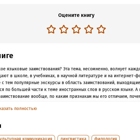
Оцените книгу
ниге
кое языковые заимствования? Эта тема, несомненно, волнует каждо
ают в школе, в учебниках, в научной литературе и на интернет-ф
 с тем популярные экскурсы в область заимствований, выходящие
ся по большей части к теме иностранных слов в русском языке. А 
заимствование вообще, по каким признакам мы его отличаем, поче
ает в языке, почему ему сопротивляются – книги об этом пока не 
казать полностью
робел и попыталась восполнить филолог-англист Мария Елифёров
вая, как взаимодействуют между собой языки и как складываютс
ы
вований (речь идет не только о словах), автор, наряду с примера
ры, истории и литературы, обращается к французскому, немецком
ультурная коммуникация
лингвистика
филология