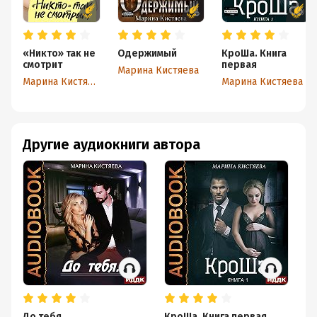
«Никто» так не
Одержимый
КроШа. Книга
смотрит
первая
Марина Кистяева
Марина Кистяева
Марина Кистяева
Другие аудиокниги автора
До тебя
КроШа. Книга первая
Кр