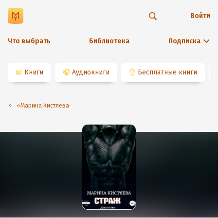
Войти
Что выбрать
Библиотека
Подписка
📖
Книги
🎧
Аудиокниги
👌
Бесплатные книги
⭐️Марина Кистяева