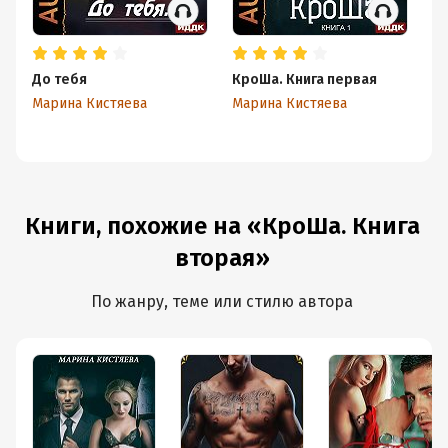
До тебя
КроШа. Книга первая
Кр
Марина Кистяева
Марина Кистяева
Ма
Книги, похожие на «КроШа. Книга
вторая»
По жанру, теме или стилю автора