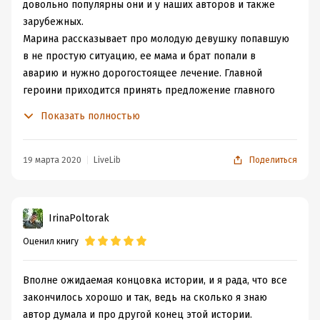
довольно популярны они и у наших авторов и также
зарубежных.
Марина рассказывает про молодую девушку попавшую
в не простую ситуацию, ее мама и брат попали в
аварию и нужно дорогостоящее лечение. Главной
героини приходится принять предложение главного
героя и стать суррогатной матерью.
Показать полностью
Всю историю я рассказывать не буду, иначе не
появится у вас желание ее почитать. Роман написан
очень хорошо, герои прописаны ярко, нет глобальных
19 марта 2020
LiveLib
Поделиться
вопросов в этой книге, все строится вокруг главных
героев, который проходят свой путь от безразличия до
любви, нет лишних лиц в этой книги. Также очень мне
IrinaPoltorak
понравилось, что автор рассказал нам историю
Оценил книгу
главного героя. Некоторые главы были написаны от
лица главного героя, что дало мне возможность
построить свое мнение о герое, а не только со слов
Вполне ожидаемая концовка истории, и я рада, что все
героини.
закончилось хорошо и так, ведь на сколько я знаю
Вообще очень мало авторов которые дают нам такую
автор думала и про другой конец этой истории.