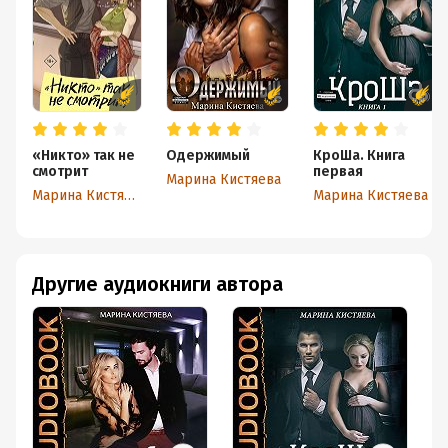
«Никто» так не
Одержимый
КроШа. Книга
смотрит
первая
Марина Кистяева
Марина Кистяева
Марина Кистяева
Другие аудиокниги автора