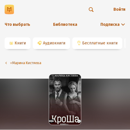
Войти
Что выбрать
Библиотека
Подписка
📖
Книги
🎧
Аудиокниги
👌
Бесплатные книги
⭐️Марина Кистяева