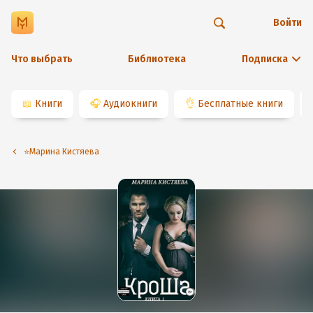
Войти
Что выбрать
Библиотека
Подписка
📖
Книги
🎧
Аудиокниги
👌
Бесплатные книги
⭐️Марина Кистяева