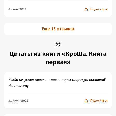
возмущаться? Герой и так относился к ней
хладнокровно, чего и требовалось. Не поняла логики
6 июля 2018
Поделиться
героини...
И вся она такая гордая, такая бунтарка. Ах, он любит
светлое, так я надену тёмное бельё! "Получи, фашист,
Еще 15 отзывов
гранату" Ну, смешно это всё, ей богу.
Цитаты из книги «КроШа. Книга
первая»
Когда он успел перекатиться через широкую постель?
И зачем ему
31 июля 2021
Поделиться