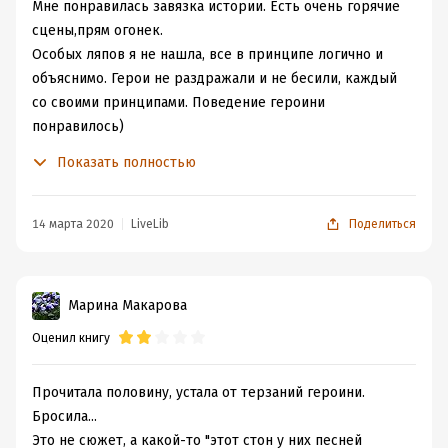
Мне понравилась завязка истории. Есть очень горячие
сцены,прям огонек.
Особых ляпов я не нашла, все в принципе логично и
объяснимо. Герои не раздражали и не бесили, каждый
со своими принципами. Поведение героини
понравилось)
Читается очень легко и просто, у автора легкий и
Показать полностью
приятный слог.
Ну что ж, буду надеяться дальше будет так же
интересно и горячо
14 марта 2020
LiveLib
Поделиться
Марина Макарова
Оценил книгу
Прочитала половину, устала от терзаний героини.
Бросила...
Это не сюжет, а какой-то "этот стон у них песней