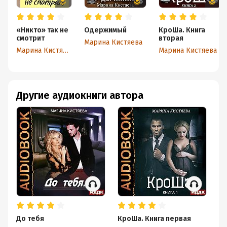
«Никто» так не
Одержимый
КроШа. Книга
смотрит
вторая
Марина Кистяева
Марина Кистяева
Марина Кистяева
Другие аудиокниги автора
До тебя
КроШа. Книга первая
Кр