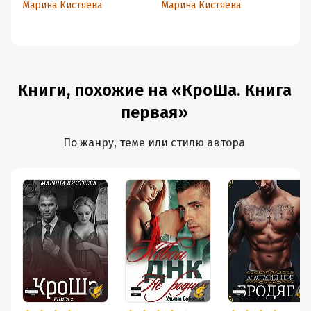
Марина Кистяева
Марина Кистяева
Ма
Книги, похожие на «КроШа. Книга
первая»
По жанру, теме или стилю автора