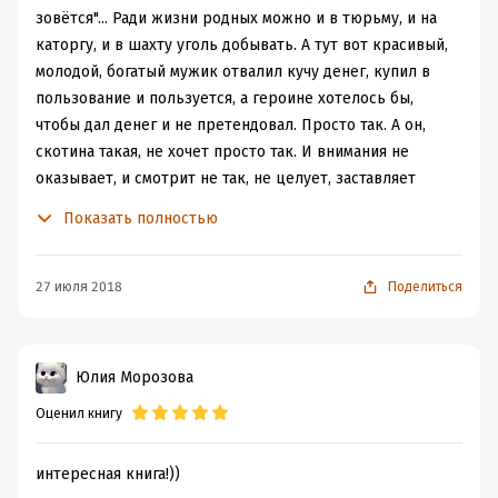
зовётся"... Ради жизни родных можно и в тюрьму, и на
каторгу, и в шахту уголь добывать. А тут вот красивый,
молодой, богатый мужик отвалил кучу денег, купил в
пользование и пользуется, а героине хотелось бы,
чтобы дал денег и не претендовал. Просто так. А он,
скотина такая, не хочет просто так. И внимания не
оказывает, и смотрит не так, не целует, заставляет
спать без пижамы, говорит холодно,бельё дорогое
Показать полностью
оплачивает, требует сопровождать на выставку!
Сволочь. Это ж непомерные требования! ( сарказм).
Как-то забывает наша героиня, что она не замуж
27 июля 2018
Поделиться
вышла, а устроилась на своеобразную работу.
"Хотела ли она к себе более трепетного отношения?
Чтобы Сардынов долго и нежно ласкал её, заботился о
Юлия Морозова
её ощущениях, спрашивал, как она себя чувствует? Что
Оценил книгу
приемлет, а что для неё не допустимо?
И на все вопросы Валерия отвечала – нет.
Так проще." (с) Ну, если ничего не хотела, так чего же
интересная книга!))