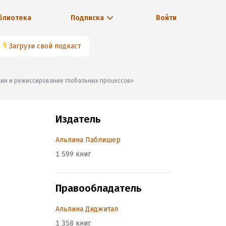
блиотека
Подписка
Войти
🎙
Загрузи свой подкаст
мии и режиссирование глобальных процессов»
Издатель
Альпина Паблишер
1 599 книг
Правообладатель
Альпина Диджитал
1 358 книг