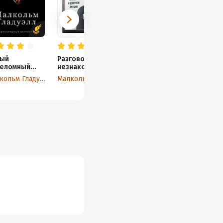
ый
Разговор с
еломный
незнакомцем
ент:
Малкольм Гладуэлл
Малкольм Гладуэлл
иальная
енерия,
ормационны
пидемии и
иссирование
бальных
цессов