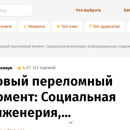
Что выбрать
Би
 книги
🔥
Новинки
❤️
Топ книг
🎙
Топ аудиокниг
📚«Новый переломный момент: Социальная инженерия, информационные эпиде
4.27
(
22 оценки
)
емиум
овый переломный
омент: Социальная
нженерия,
нформационные