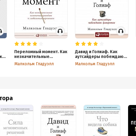
Переломный момент. Как
Давид и Голиаф. Как
к
незначительные
аутсайдеры побеждают
изменения приводят к
фаворитов
Малкольм Гладуэлл
Малкольм Гладуэлл
глобальным переменам
втора