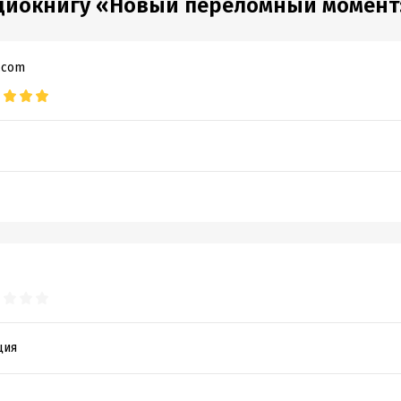
диокнигу «Новый переломный момент: 
d.com
ция