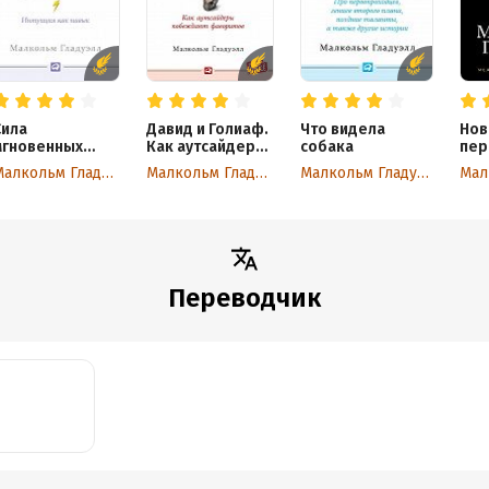
Сила
Давид и Голиаф.
Что видела
Нов
мгновенных
Как аутсайдеры
собака
пер
решений:
побеждают
мом
Малкольм Гладуэлл
Малкольм Гладуэлл
Малкольм Гладуэлл
Интуиция как
фаворитов
Соц
навык
инж
инф
е э
реж
гло
про
Переводчик