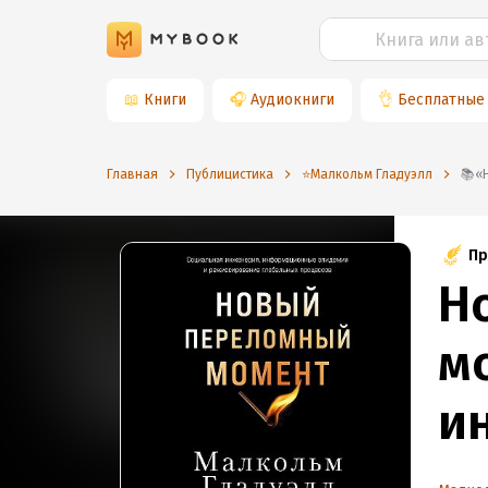
📖
Книги
🎧
Аудиокниги
👌
Бесплатные
Главная
Публицистика
⭐️Малкольм Гладуэлл
Пр
Н
м
и
и