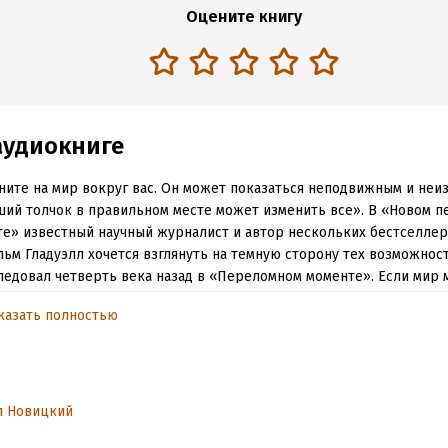
Оцените книгу
аудиокниге
ните на мир вокруг вас. Он может показаться неподвижным и неи
ий толчок в правильном месте может изменить все». В «Новом 
е» известный научный журналист и автор нескольких бестселле
ьм Гладуэлл хочется взглянуть на темную сторону тех возможнос
ледовал четверть века назад в «Переломном моменте». Если мир
ть с места легким толчком, значит, тот, кто знает, где и когда толк
казать полностью
ет реальной властью. Так кто же эти люди? Каковы их намерения
ми они пользуются? В правоохранительной сфере существует те
ная экспертиза» – исследование истоков и масштабов преступного
, виновных и последствий. «Новый переломный момент» – это по
ти судебную экспертизу социальных эпидемий. Мы с вами побыва
л Новицкий
чном офисном центре в Майами с очень странными арендаторами, 