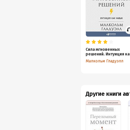
Сила мгновенных
решений. Интуиция ка
навык
Малкольм Гладуэлл
Другие книги а