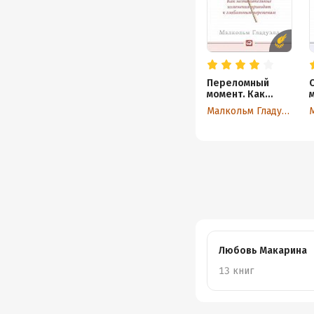
Переломный
момент. Как
незначительные
Малкольм Гладуэлл
изменения
приводят к
глобальным
переменам
Любовь Макарина
13 книг