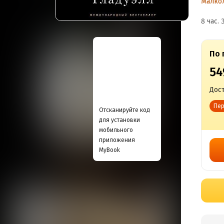
Малкол
э
8 час. 
и
По 
г
54
Дост
Пер
Отсканируйте код
для установки
мобильного
приложения
MyBook