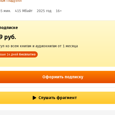
ьм Гладуэлл
пидемии
35 мин.
415 Мбайт
2025
год
16
+
 режиссирование
подписке
лобальных процессо
9 руб.
уп ко всем книгам и аудиокнигам от 1 месяца
вые 14 дней
бесплатно
Оформить подписку
Слушать фрагмент