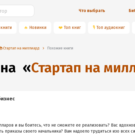
Что выбрать
Би
 книги
🔥
Новинки
❤️
Топ книг
🎙
Топ аудиокниг
📚Стартап на миллиард
Похожие книги
 на
«
Стартап на мил
бизнес
олларов и вы боитесь, что не сможете ее реализовать? Вас вдохн
ть приказы своего начальника? Вам надоело трудиться изо всех с