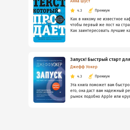
Анна Шуст
4.3
Премиум
Как в никому не известное ка
чтобы первый же пост на стр
Как заинтересовать лучшие кад
Запуск! Быстрый старт дл
Джефф Уокер
4.3
Премиум
Эта книга поможет вам быстро 
его, она даст вам надежный р
рынок подобно Apple или круп