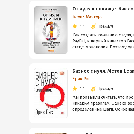
От нуля к единице. Как с
Блейк Мастерс
4.4
Премиум
Как создать компанию с нуля,
PayPal, и первый инвестор Fa
статус монополии. Поэтому одно
Бизнес с нуля. Метод Lea
Эрик Рис
4.4
Премиум
Мы привыкли считать, что про
никаким правилам. Однако вер
определенные шаги. Основная 