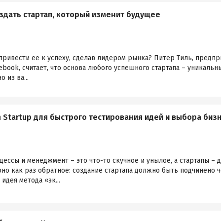
оздать стартап, который изменит будущее
 привести ее к успеху, сделав лидером рынка? Питер Тиль, пред
cebook, считает, что основа любого успешного стартапа – уника
 из ва...
n Startup для быстрого тестирования идей и выбора би
цессы и менеджмент – это что-то скучное и унылое, а стартапы – д
но как раз обратное: создание стартапа должно быть подчинено 
идея метода «эк...