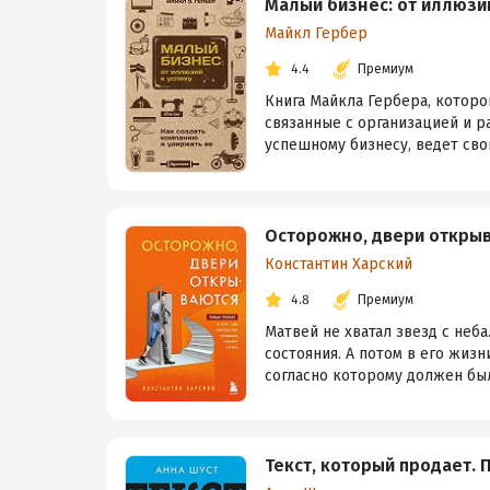
Малый бизнес: от иллюзий
Майкл Гербер
4.4
Премиум
Книга Майкла Гербера, которо
связанные с организацией и 
успешному бизнесу, ведет свои
Осторожно, двери открыв
Константин Харский
4.8
Премиум
Матвей не хватал звезд с неб
состояния. А потом в его жиз
согласно которому должен был 
Текст, который продает. 