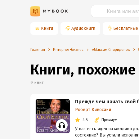
📖
Книги
🎧
Аудиокниги
👌
Бесплатные
Главная
Интернет-бизнес
⭐️Максим Спиридонов
Книги, похожие
9
книг
Прежде чем начать свой 
Роберт Кийосаки
4.8
Премиум
У вас есть идея на миллион д
состояние? Вы устали исполня