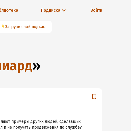
блиотека
Подписка
Войти
🎙
Загрузи свой подкаст
лиард
»
овляют примеры других людей, сделавших
ил и не получать продвижения по службе?