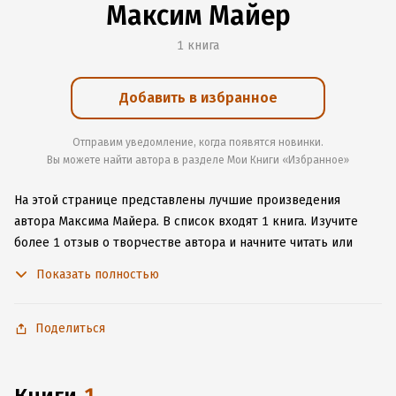
Максим Майер
1 книга
Добавить в избранное
Отправим уведомление, когда появятся новинки.
Вы можете найти автора в разделе Мои Книги «Избранное»
На этой странице представлены лучшие произведения
автора Максима Майера.
В список входят 1 книга.
Изучите
более 1 отзыв о творчестве автора и начните читать или
слушать книги Максима Майера онлайн прямо на сайте,
Показать полностью
установите наше удобное приложение для iOS или Android,
чтобы не расставаться с любимыми произведениями даже
без подключения к интернету.
Поделиться