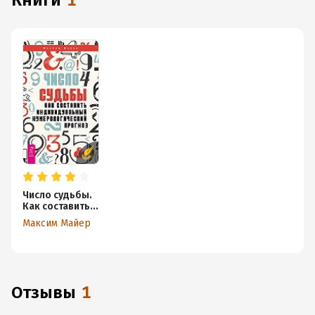
книги
1
Число судьбы.
Как составить
индивидуальны
Максим Майер
й
нумерологичес
кий прогноз
Отзывы
1