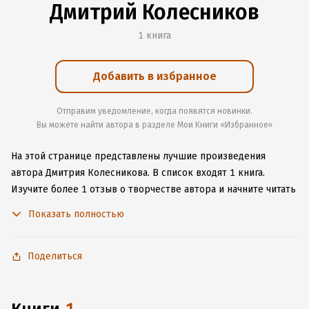
Дмитрий Колесников
1 книга
Добавить в избранное
Отправим уведомление, когда появятся новинки.
Вы можете найти автора в разделе Мои Книги «Избранное»
На этой странице представлены лучшие произведения
автора Дмитрия Колесникова.
В список входят 1 книга.
Изучите более 1 отзыв о творчестве автора и начните читать
или слушать книги Дмитрия Колесникова онлайн прямо
Показать полностью
на сайте, установите наше удобное приложение для iOS или
Android, чтобы не расставаться с любимыми произведениями
даже без подключения к интернету.
Поделиться