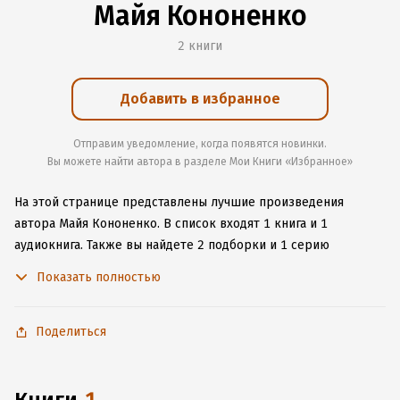
Майя Кононенко
2 книги
Добавить в избранное
Отправим уведомление, когда появятся новинки.
Вы можете найти автора в разделе Мои Книги «Избранное»
На этой странице представлены лучшие произведения
автора Майя Кононенко.
В список входят 1 книга и 1
аудиокнига.
Также вы найдете 2 подборки и 1 серию
с книгами автора.
Изучите более 7 отзывов о творчестве
Показать полностью
автора и начните читать или слушать книги Майя Кононенко
онлайн прямо на сайте, установите наше удобное
приложение для iOS или Android, чтобы не расставаться
Поделиться
с любимыми произведениями даже без подключения
к интернету.