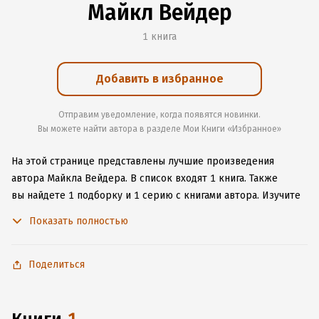
Майкл Вейдер
1 книга
Добавить в избранное
Отправим уведомление, когда появятся новинки.
Вы можете найти автора в разделе Мои Книги «Избранное»
На этой странице представлены лучшие произведения
автора Майкла Вейдера.
В список входят 1 книга.
Также
вы найдете 1 подборку и 1 серию с книгами автора.
Изучите
более 4 отзыва о творчестве автора и начните читать или
Показать полностью
слушать книги Майкла Вейдера онлайн прямо на сайте,
установите наше удобное приложение для iOS или Android,
чтобы не расставаться с любимыми произведениями даже
Поделиться
без подключения к интернету.