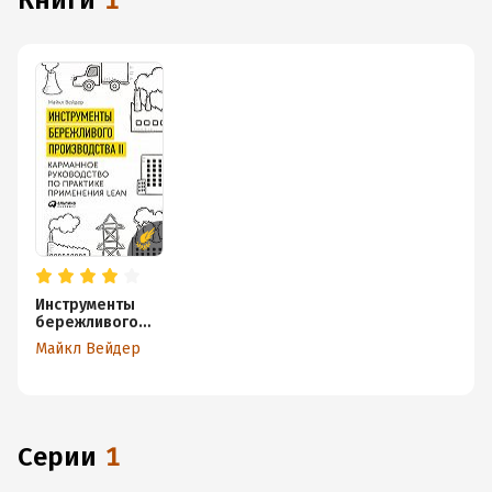
книги
1
Инструменты
бережливого
производства II:
Майкл Вейдер
Карманное
руководство по
практике
применения
Lean
Серии
1