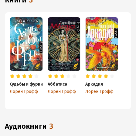
книги
3
Судьбы и фурии
Аббатиса
Аркадия
Лорен Грофф
Лорен Грофф
Лорен Грофф
аудиокниги
3