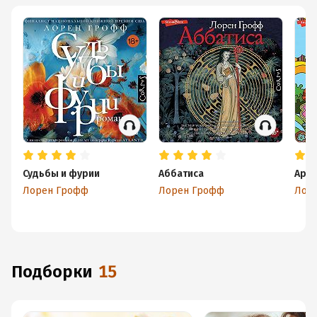
Судьбы и фурии
Аббатиса
Арк
Лорен Грофф
Лорен Грофф
Лор
Подборки
15