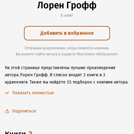
Лорен Грофф
6 книг
Добавить в избранное
Отправим уведомление, когда появятся новинки.
Вы можете найти автора в разделе Мои Книги «Избранное»
На этой странице представлены лучшие произведения
автора Лорен Грофф.
В список входят 3 книги и 3
аудиокниги.
Также вы найдете 15 подборок с книгами автора.
Изучите более 27 отзывов о творчестве автора и начните
Показать полностью
читать или слушать книги Лорен Грофф онлайн прямо
на сайте, установите наше удобное приложение для iOS или
Android, чтобы не расставаться с любимыми произведениями
Поделиться
даже без подключения к интернету.