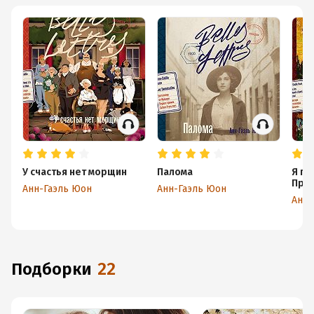
У счастья нет морщин
Палома
Я по
Про
Анн-Гаэль Юон
Анн-Гаэль Юон
Анн-
Подборки
22