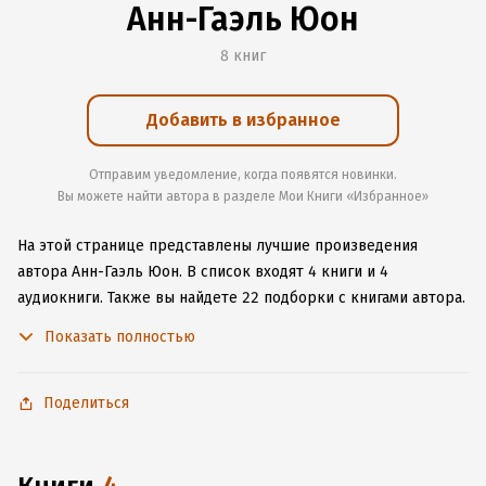
Анн-Гаэль Юон
8 книг
Добавить в избранное
Отправим уведомление, когда появятся новинки.
Вы можете найти автора в разделе Мои Книги «Избранное»
На этой странице представлены лучшие произведения
автора Анн-Гаэль Юон.
В список входят 4 книги и 4
аудиокниги.
Также вы найдете 22 подборки с книгами автора.
Изучите более 96 отзывов о творчестве автора и начните
Показать полностью
читать или слушать книги Анн-Гаэль Юон онлайн прямо
на сайте, установите наше удобное приложение для iOS или
Android, чтобы не расставаться с любимыми произведениями
Поделиться
даже без подключения к интернету.