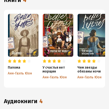
книги
4
Палома
У счастья нет
Чем звезды
морщин
обязаны ночи
Анн-Гаэль Юон
Анн-Гаэль Юон
Анн-Гаэль Юон
аудиокниги
4