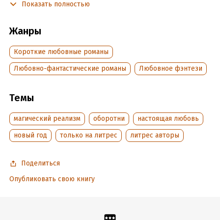
Показать полностью
желания?
Или это другая неведомая сила пробуждает в девушке
Жанры
чудесные преображения?
Короткие любовные романы
Подробная информация
Любовно-фантастические романы
Любовное фэнтези
Дата написания:
30 ноября 2022
Темы
Объем:
29810
Год издания:
2025
магический реализм
оборотни
настоящая любовь
Дата поступления:
8 декабря 2022
Время на чтение:
новый год
только на литрес
1
ч.
литрес авторы
Поделиться
Опубликовать свою книгу