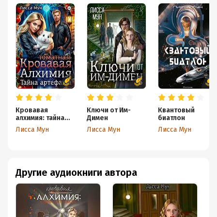
Кровавая
Ключи от Им-
Квантовый
алхимия: тайна
Димен
биатлон
артефакта
Лисса Мун
Лисса Мун
Лисса Мун
Другие аудиокниги автора