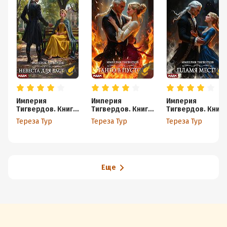
Империя
Империя
Империя
Тигвердов. Книга
Тигвердов. Книга
Тигвердов. Книга
1. Невеста для
2. Танго в пустоте
3. Пламя мести
Тереза Тур
Тереза Тур
Тереза Тур
бастарда
Еще