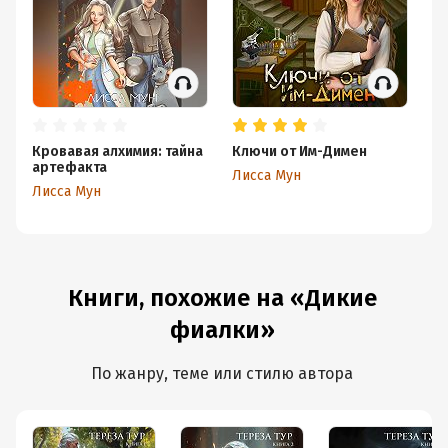
Кровавая алхимия: тайна
Ключи от Им-Димен
Кв
артефакта
Лисса Мун
Ли
Лисса Мун
Книги, похожие на «Дикие
фиалки»
По жанру, теме или стилю автора