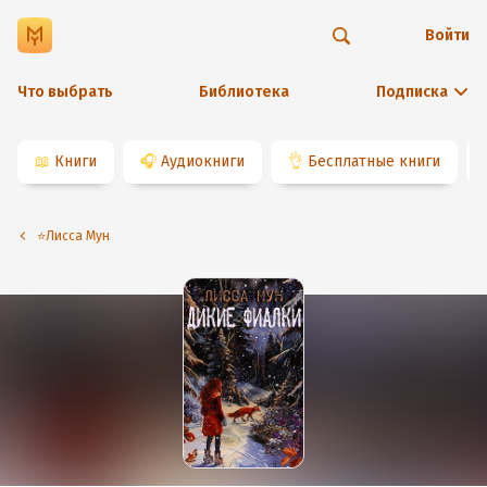
Войти
Что выбрать
Библиотека
Подписка
📖
Книги
🎧
Аудиокниги
👌
Бесплатные книги
⭐️Лисса Мун