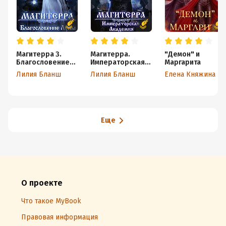
Магитерра 3.
Магитерра.
"Демон" и
Благословение
Императорская
Маргарита
Луны
Академия
Лилия Бланш
Лилия Бланш
Елена Княжина
Еще
О проекте
Что такое MyBook
Правовая информация