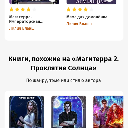
Магитерра.
Мама для демонёнка
Ма
Императорская
на
Лилия Бланш
Академия
Лилия Бланш
Л
Книги, похожие на «Магитерра 2.
Проклятие Солнца»
По жанру, теме или стилю автора