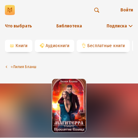
Войти
Что выбрать
Библиотека
Подписка
📖
Книги
🎧
Аудиокниги
👌
Бесплатные книги
⭐️Лилия Бланш