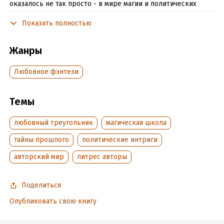
оказалось не так просто - в мире магии и политических
интриг нельзя ручаться, что никто не пытается влиять на
Показать полностью
твои решения с помощью проклятия. Проклятия, которое не
только вызывает иллюзию любви, но и может стоить жизни.
Жанры
Подробная информация
Любовное фэнтези
Дата написания:
14 августа 2025
Объем:
487769
Темы
Год издания:
2026
Дата поступления:
любовный треугольник
26 марта 2026
магическая школа
Время на чтение:
7
ч.
тайны прошлого
политические интриги
авторский мир
литрес авторы
Поделиться
Опубликовать свою книгу