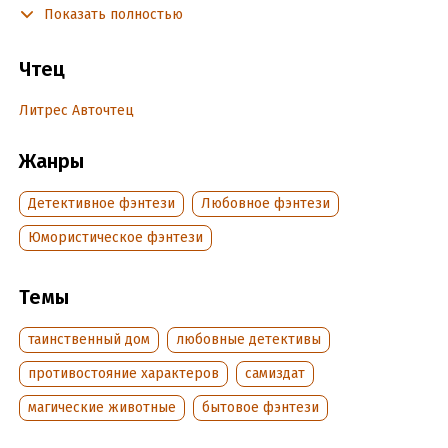
Показать полностью
постоянно вставляет мне палки в колёса.
Чтец
Подробная информация
Литрес Авточтец
Дата написания:
20 марта 2025
Год издания:
2025
Жанры
Дата поступления:
15 декабря 2025
Детективное фэнтези
Любовное фэнтези
Юмористическое фэнтези
Темы
таинственный дом
любовные детективы
противостояние характеров
самиздат
магические животные
бытовое фэнтези