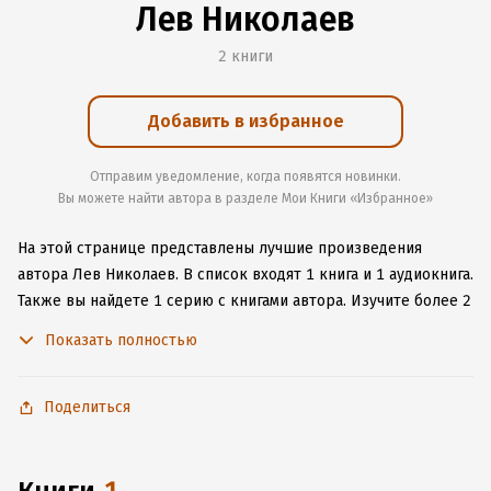
Лев Николаев
2 книги
Добавить в избранное
Отправим уведомление, когда появятся новинки.
Вы можете найти автора в разделе Мои Книги «Избранное»
На этой странице представлены лучшие произведения
автора Лев Николаев.
В список входят 1 книга и 1 аудиокнига.
Также вы найдете 1 серию с книгами автора.
Изучите более 2
отзыва о творчестве автора и начните читать или слушать
Показать полностью
книги Лев Николаев онлайн прямо на сайте, установите наше
удобное приложение для iOS или Android, чтобы
не расставаться с любимыми произведениями даже без
Поделиться
подключения к интернету.