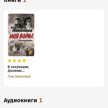
книги
1
В оккупации.
Дневник
советского
Лев Николаев
профессора
аудиокниги
1